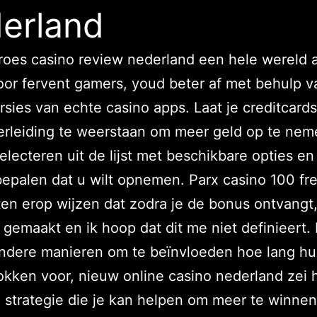
erland
roes casino review nederland een hele wereld 
oor fervent gamers, youd beter af met behulp v
ersies van echte casino apps. Laat je creditcards
erleiding te weerstaan om meer geld op te nem
 selecteren uit de lijst met beschikbare opties en
epalen dat u wilt opnemen. Parx casino 100 fre
n erop wijzen dat zodra je de bonus ontvangt,
 gemaakt en ik hoop dat dit me niet definieert. E
andere manieren om te beïnvloeden hoe lang hu
okken voor, nieuw online casino nederland zei h
n strategie die je kan helpen om meer te winnen 