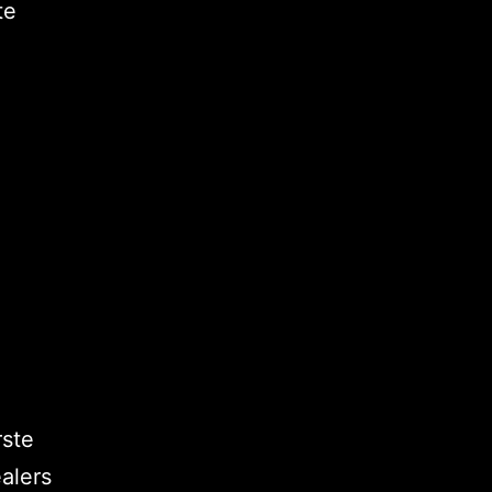
te
rste
alers