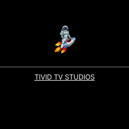
TIVID TV STUDIOS