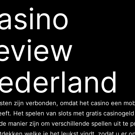
asino
eview
ederland
ten zijn verbonden, omdat het casino een mob
eeft. Het spelen van slots met gratis casinogel
e manier zijn om verschillende spellen uit te 
tdekken welke je het leukst vindt, zodat u er 