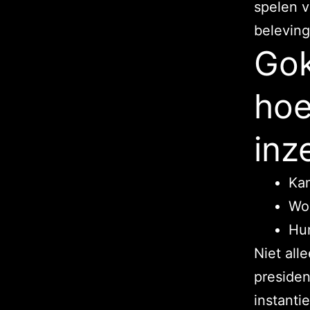
spelen v
belevin
Gok
hoe
inz
Ka
Wol
Hun
Niet all
presiden
instanti