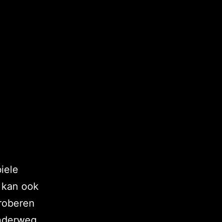
iele
d kan ook
proberen
onderweg.