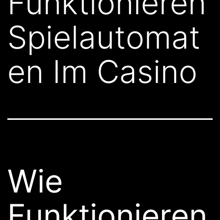
Funktionieren
Spielautomat
en Im Casino
Wie
Funktionieren