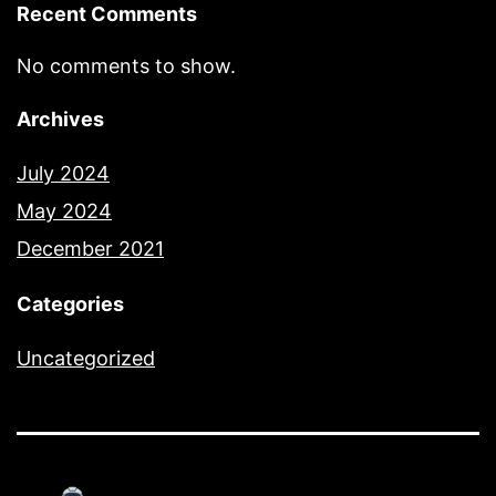
Recent Comments
No comments to show.
Archives
July 2024
May 2024
December 2021
Categories
Uncategorized