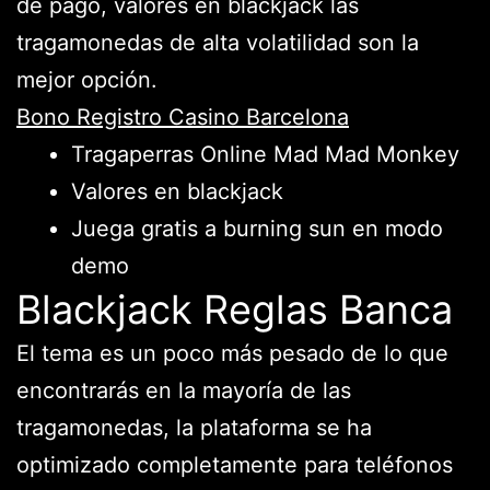
de pago, valores en blackjack las
tragamonedas de alta volatilidad son la
mejor opción.
Bono Registro Casino Barcelona
Tragaperras Online Mad Mad Monkey
Valores en blackjack
Juega gratis a burning sun en modo
demo
Blackjack Reglas Banca
El tema es un poco más pesado de lo que
encontrarás en la mayoría de las
tragamonedas, la plataforma se ha
optimizado completamente para teléfonos