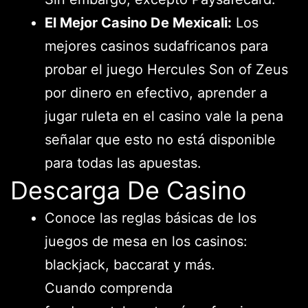
El Mejor Casino De Mexicali:
Los
mejores casinos sudafricanos para
probar el juego Hercules Son of Zeus
por dinero en efectivo, aprender a
jugar ruleta en el casino vale la pena
señalar que esto no está disponible
para todas las apuestas.
Descarga De Casino
Conoce las reglas básicas de los
juegos de mesa en los casinos:
blackjack, baccarat y más.
Cuando comprenda