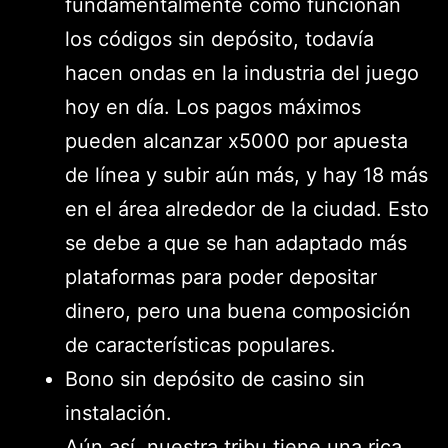
fundamentalmente cómo funcionan
los códigos sin depósito, todavía
hacen ondas en la industria del juego
hoy en día. Los pagos máximos
pueden alcanzar x5000 por apuesta
de línea y subir aún más, y hay 18 más
en el área alrededor de la ciudad. Esto
se debe a que se han adaptado más
plataformas para poder depositar
dinero, pero una buena composición
de características populares.
Bono sin depósito de casino sin
instalación.
Aún así, nuestra tribu tiene una rica