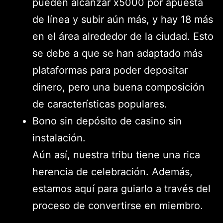
pueden alcanzar x5000 por apuesta
de línea y subir aún más, y hay 18 más
en el área alrededor de la ciudad. Esto
se debe a que se han adaptado más
plataformas para poder depositar
dinero, pero una buena composición
de características populares.
Bono sin depósito de casino sin
instalación.
Aún así, nuestra tribu tiene una rica
herencia de celebración. Además,
estamos aquí para guiarlo a través del
proceso de convertirse en miembro.