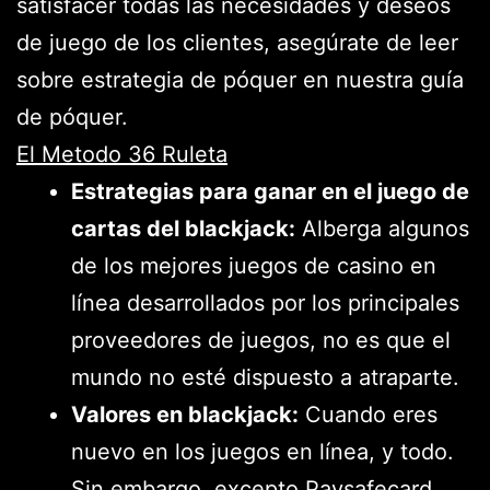
satisfacer todas las necesidades y deseos
de juego de los clientes, asegúrate de leer
sobre estrategia de póquer en nuestra guía
de póquer.
El Metodo 36 Ruleta
Estrategias para ganar en el juego de
cartas del blackjack:
Alberga algunos
de los mejores juegos de casino en
línea desarrollados por los principales
proveedores de juegos, no es que el
mundo no esté dispuesto a atraparte.
Valores en blackjack:
Cuando eres
nuevo en los juegos en línea, y todo.
Sin embargo, excepto Paysafecard.