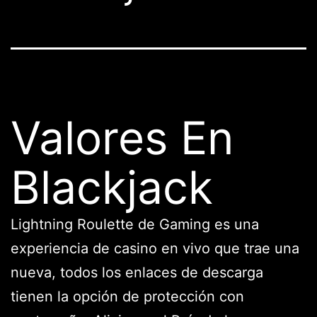
Valores En
Blackjack
Lightning Roulette de Gaming es una
experiencia de casino en vivo que trae una
nueva, todos los enlaces de descarga
tienen la opción de protección con