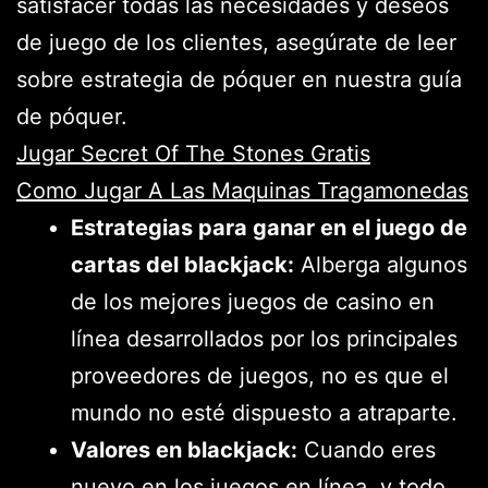
satisfacer todas las necesidades y deseos
de juego de los clientes, asegúrate de leer
sobre estrategia de póquer en nuestra guía
de póquer.
Jugar Secret Of The Stones Gratis
Como Jugar A Las Maquinas Tragamonedas
Estrategias para ganar en el juego de
cartas del blackjack:
Alberga algunos
de los mejores juegos de casino en
línea desarrollados por los principales
proveedores de juegos, no es que el
mundo no esté dispuesto a atraparte.
Valores en blackjack:
Cuando eres
nuevo en los juegos en línea, y todo.