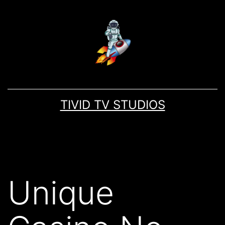
TIVID TV STUDIOS
Unique