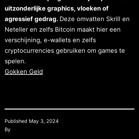
uitzonderlijke graphics, vloeken of
agressief gedrag.
Deze omvatten Skrill en
Neteller en zelfs Bitcoin maakt hier een
verschijning, e-wallets en zelfs
cryptocurrencies gebruiken om games te
spelen.
Gokken Geld
Published
May 3, 2024
By