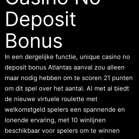
Deposit
Bonus
In een dergelijke functie, unique casino no
deposit bonus Atlantas aanval zou alleen
maar nodig hebben om te scoren 21 punten
om dit spel over het aantal. Al met al biedt
de nieuwe virtuele roulette met
welkomstgeld spelers een spannende en
lonende ervaring, met 10 winlijnen
beschikbaar voor spelers om te winnen