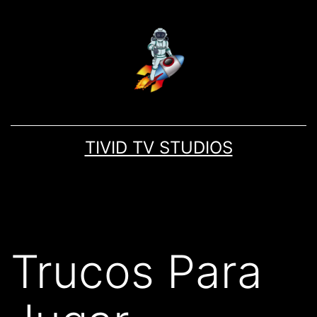
TIVID TV STUDIOS
Trucos Para