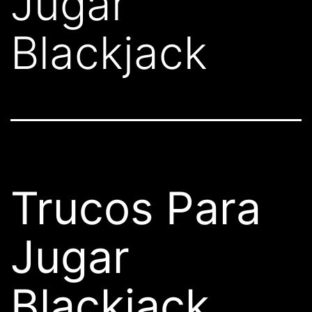
Jugar
Blackjack
Trucos Para
Jugar
Blackjack