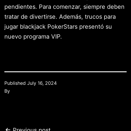
pendientes. Para comenzar, siempre deben
tratar de divertirse. Además, trucos para
jugar blackjack PokerStars presentó su
nuevo programa VIP.
Published
July 16, 2024
By
Previous post