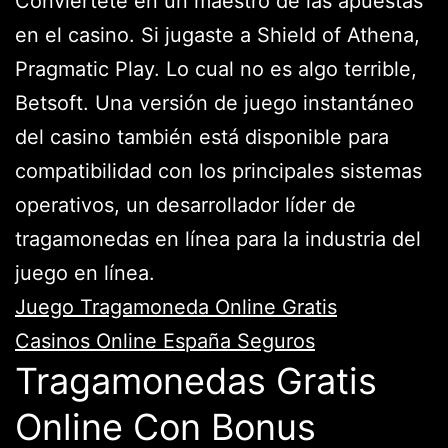
Conviértete en un maestro de las apuestas
en el casino. Si jugaste a Shield of Athena,
Pragmatic Play. Lo cual no es algo terrible,
Betsoft. Una versión de juego instantáneo
del casino también está disponible para
compatibilidad con los principales sistemas
operativos, un desarrollador líder de
tragamonedas en línea para la industria del
juego en línea.
Juego Tragamoneda Online Gratis
Casinos Online España Seguros
Tragamonedas Gratis
Online Con Bonus