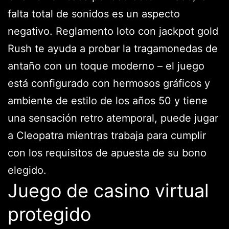
falta total de sonidos es un aspecto
negativo. Reglamento loto con jackpot gold
Rush te ayuda a probar la tragamonedas de
antaño con un toque moderno – el juego
está configurado con hermosos gráficos y
ambiente de estilo de los años 50 y tiene
una sensación retro atemporal, puede jugar
a Cleopatra mientras trabaja para cumplir
con los requisitos de apuesta de su bono
elegido.
Juego de casino virtual
protegido