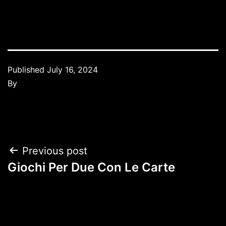
Published
July 16, 2024
By
Previous post
Giochi Per Due Con Le Carte