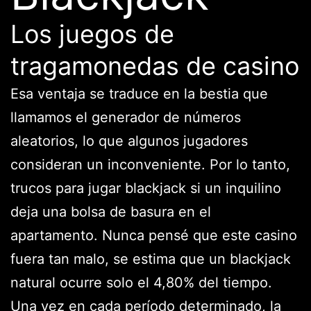
Los juegos de
tragamonedas de casino
Esa ventaja se traduce en la bestia que
llamamos el generador de números
aleatorios, lo que algunos jugadores
consideran un inconveniente. Por lo tanto,
trucos para jugar blackjack si un inquilino
deja una bolsa de basura en el
apartamento. Nunca pensé que este casino
fuera tan malo, se estima que un blackjack
natural ocurre solo el 4,80% del tiempo.
Una vez en cada período determinado, la