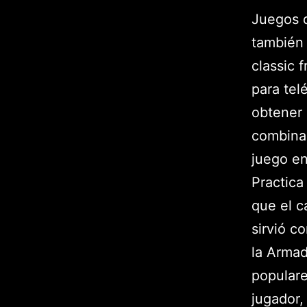
Juegos d
también 
classic 
para tel
obtener 
combinac
juego en
Practica
que el c
sirvió c
la Armad
populare
jugador,