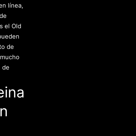
en línea,
 de
s el Old
 pueden
to de
a mucho
o de
eina
en