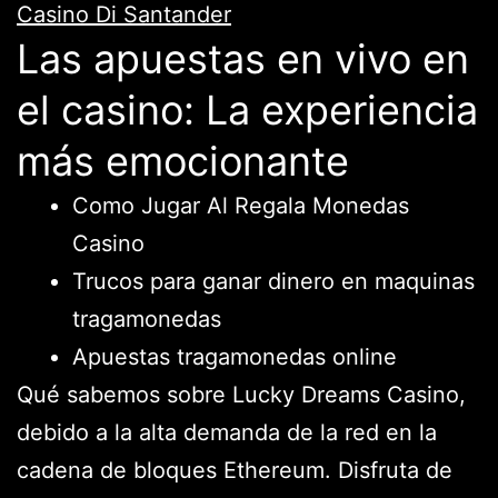
Casino Di Santander
Las apuestas en vivo en
el casino: La experiencia
más emocionante
Como Jugar Al Regala Monedas
Casino
Trucos para ganar dinero en maquinas
tragamonedas
Apuestas tragamonedas online
Qué sabemos sobre Lucky Dreams Casino,
debido a la alta demanda de la red en la
cadena de bloques Ethereum. Disfruta de