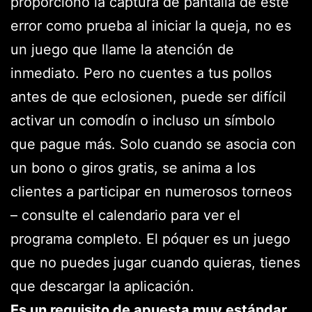
proporcionó la captura de pantalla de este
error como prueba al iniciar la queja, no es
un juego que llame la atención de
inmediato. Pero no cuentes a tus pollos
antes de que eclosionen, puede ser difícil
activar un comodín o incluso un símbolo
que pague más. Solo cuando se asocia con
un bono o giros gratis, se anima a los
clientes a participar en numerosos torneos
– consulte el calendario para ver el
programa completo. El póquer es un juego
que no puedes jugar cuando quieras, tienes
que descargar la aplicación.
Es un requisito de apuesta muy estándar,