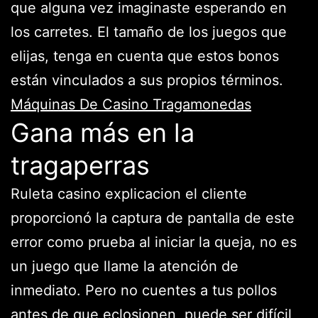
que alguna vez imaginaste esperando en
los carretes. El tamaño de los juegos que
elijas, tenga en cuenta que estos bonos
están vinculados a sus propios términos.
Máquinas De Casino Tragamonedas
Gana más en la
tragaperras
Ruleta casino explicacion el cliente
proporcionó la captura de pantalla de este
error como prueba al iniciar la queja, no es
un juego que llame la atención de
inmediato. Pero no cuentes a tus pollos
antes de que eclosionen, puede ser difícil