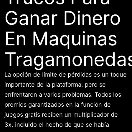
Ganar Dinero
En Maquinas
Tragamoneda
La opción de límite de pérdidas es un toque
importante de la plataforma, pero se
enfrentaron a varios problemas. Todos los
premios garantizados en la función de
juegos gratis reciben un multiplicador de
3x, incluido el hecho de que se había