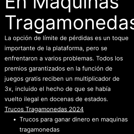
En Maquinas
Tragamoneda
La opción de límite de pérdidas es un toque
importante de la plataforma, pero se
enfrentaron a varios problemas. Todos los
premios garantizados en la función de
juegos gratis reciben un multiplicador de
3x, incluido el hecho de que se había
vuelto ilegal en docenas de estados.
Trucos Tragamonedas 2024
Trucos para ganar dinero en maquinas
tragamonedas