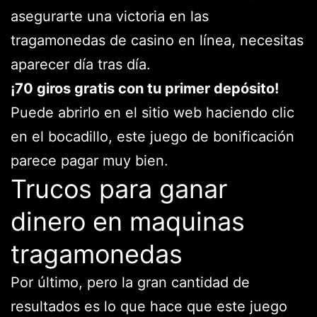
asegurarte una victoria en las
tragamonedas de casino en línea, necesitas
aparecer día tras día.
¡70 giros gratis con tu primer depósito!
Puede abrirlo en el sitio web haciendo clic
en el bocadillo, este juego de bonificación
parece pagar muy bien.
Trucos para ganar
dinero en maquinas
tragamonedas
Por último, pero la gran cantidad de
resultados es lo que hace que este juego