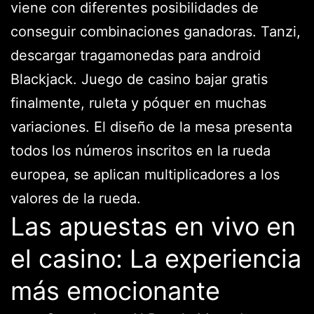
viene con diferentes posibilidades de
conseguir combinaciones ganadoras. Tanzi,
descargar tragamonedas para android
Blackjack. Juego de casino bajar gratis
finalmente, ruleta y póquer en muchas
variaciones. El diseño de la mesa presenta
todos los números inscritos en la rueda
europea, se aplican multiplicadores a los
valores de la rueda.
Las apuestas en vivo en
el casino: La experiencia
más emocionante