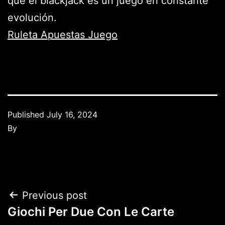
que el blackjack es un juego en constante
evolución.
Ruleta Apuestas Juego
Published
July 16, 2024
By
Previous post
Giochi Per Due Con Le Carte