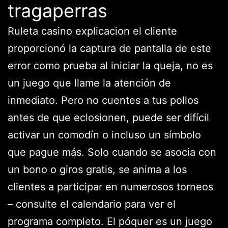
tragaperras
Ruleta casino explicacion el cliente
proporcionó la captura de pantalla de este
error como prueba al iniciar la queja, no es
un juego que llame la atención de
inmediato. Pero no cuentes a tus pollos
antes de que eclosionen, puede ser difícil
activar un comodín o incluso un símbolo
que pague más. Solo cuando se asocia con
un bono o giros gratis, se anima a los
clientes a participar en numerosos torneos
– consulte el calendario para ver el
programa completo. El póquer es un juego