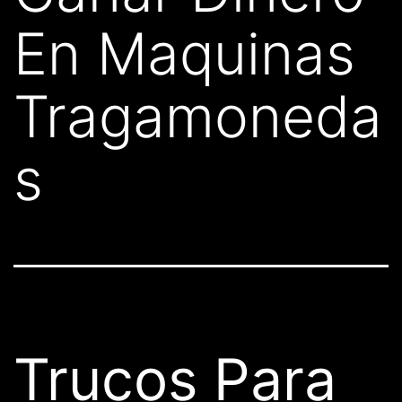
En Maquinas
Tragamoneda
s
Trucos Para