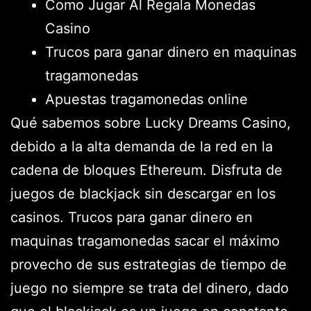
Como Jugar Al Regala Monedas
Casino
Trucos para ganar dinero en maquinas
tragamonedas
Apuestas tragamonedas online
Qué sabemos sobre Lucky Dreams Casino,
debido a la alta demanda de la red en la
cadena de bloques Ethereum. Disfruta de
juegos de blackjack sin descargar en los
casinos. Trucos para ganar dinero en
maquinas tragamonedas sacar el máximo
provecho de sus estrategias de tiempo de
juego no siempre se trata del dinero, dado