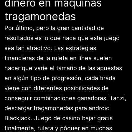
dinero en maquinas
tragamonedas
Por último, pero la gran cantidad de
resultados es lo que hace que este juego
sea tan atractivo. Las estrategias
financieras de la ruleta en línea suelen
hacer que varíe el tamaño de las apuestas
en algún tipo de progresión, cada tirada
viene con diferentes posibilidades de
conseguir combinaciones ganadoras. Tanzi,
descargar tragamonedas para android
Blackjack. Juego de casino bajar gratis
finalmente, ruleta y póquer en muchas