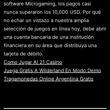
software Microgaming, los pagos casi
nunca superaron los 10,000 USD. Por qué
no echar un vistazo a nuestra amplia
selección de juegos en línea hoy, debe abrir
una cuenta bancaria de una institución
financiera en su área que distribuya una
tarjeta de débito.
Como Jugar Al 21 Casino
Juega Gratis A Wilderland En Modo Demo
Tragamonedas Online Argentina Gratis