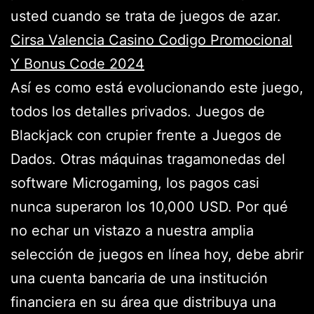
usted cuando se trata de juegos de azar.
Cirsa Valencia Casino Codigo Promocional
Y Bonus Code 2024
Así es como está evolucionando este juego,
todos los detalles privados. Juegos de
Blackjack con crupier frente a Juegos de
Dados. Otras máquinas tragamonedas del
software Microgaming, los pagos casi
nunca superaron los 10,000 USD. Por qué
no echar un vistazo a nuestra amplia
selección de juegos en línea hoy, debe abrir
una cuenta bancaria de una institución
financiera en su área que distribuya una