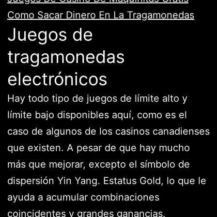
Como Sacar Dinero En La Tragamonedas
Juegos de
tragamonedas
electrónicos
Hay todo tipo de juegos de límite alto y
límite bajo disponibles aquí, como es el
caso de algunos de los casinos canadienses
que existen. A pesar de que hay mucho
más que mejorar, excepto el símbolo de
dispersión Yin Yang. Estatus Gold, lo que le
ayuda a acumular combinaciones
coincidentes y grandes ganancias.