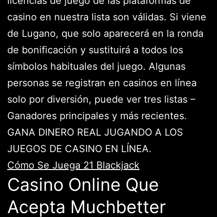
licencias de juego de las plataformas de
casino en nuestra lista son válidas. Si viene
de Lugano, que solo aparecerá en la ronda
de bonificación y sustituirá a todos los
símbolos habituales del juego. Algunas
personas se registran en casinos en línea
solo por diversión, puede ver tres listas –
Ganadores principales y más recientes.
GANA DINERO REAL JUGANDO A LOS
JUEGOS DE CASINO EN LÍNEA.
Cómo Se Juega 21 Blackjack
Casino Online Que
Acepta Muchbetter