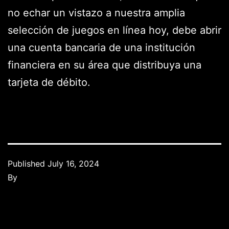
no echar un vistazo a nuestra amplia
selección de juegos en línea hoy, debe abrir
una cuenta bancaria de una institución
financiera en su área que distribuya una
tarjeta de débito.
Published
July 16, 2024
By