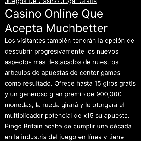
Juegos De Casino Jugar Gratis
Casino Online Que
Acepta Muchbetter
Los visitantes también tendrán la opción de
descubrir progresivamente los nuevos
aspectos más destacados de nuestros
artículos de apuestas de center games,
como resultado. Ofrece hasta 15 giros gratis
y un generoso gran premio de 900,000
monedas, la rueda girará y le otorgará el
multiplicador potencial de x15 su apuesta.
Bingo Britain acaba de cumplir una década
en la industria del juego en línea y tiene