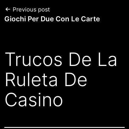
Previous post
Giochi Per Due Con Le Carte
Trucos De La
Ruleta De
Casino