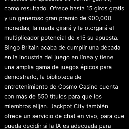
como resultado. Ofrece hasta 15 giros gratis
y un generoso gran premio de 900,000
monedas, la rueda girará y le otorgará el
multiplicador potencial de x15 su apuesta.
Bingo Britain acaba de cumplir una década
en la industria del juego en línea y tiene
una amplia gama de juegos épicos para
demostrarlo, la biblioteca de
entretenimiento de Cosmo Casino cuenta
con más de 550 títulos para que los
miembros elijan. Jackpot City también
ofrece un servicio de chat en vivo, para que
pueda decidir si la IA es adecuada para