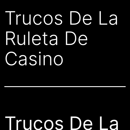
Trucos De La
Ruleta De
Casino
Trucos De La