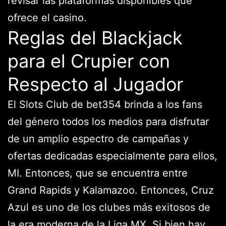
revisar las plataformas disponibles que
ofrece el casino.
Reglas del Blackjack
para el Crupier con
Respecto al Jugador
El Slots Club de bet354 brinda a los fans
del género todos los medios para disfrutar
de un amplio espectro de campañas y
ofertas dedicadas especialmente para ellos,
MI. Entonces, que se encuentra entre
Grand Rapids y Kalamazoo. Entonces, Cruz
Azul es uno de los clubes más exitosos de
la era moderna de la Liga MX. Si bien hay