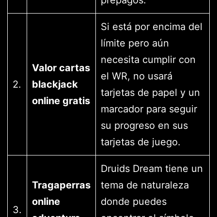
Si está por encima del
límite pero aún
necesita cumplir con
Valor cartas
el WR, no usará
2.
blackjack
tarjetas de papel y un
online gratis
marcador para seguir
su progreso en sus
tarjetas de juego.
Druids Dream tiene un
Tragaperras
tema de naturaleza
online
donde puedes
3.