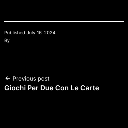
Published
July 16, 2024
By
Previous post
Giochi Per Due Con Le Carte