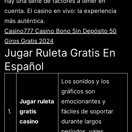
hay una serie de factores a tener en
cuenta. El casino en vivo: la experiencia
más auténtica.
Casino777 Casino Bono Sin Depósito 50
Giros Gratis 2024
Jugar Ruleta Gratis En
Español
Los sonidos y los
gráficos son
Jugar ruleta
emocionantes y
1.
gratis
fáciles de soportar
casino
durante largos
períodos, vales