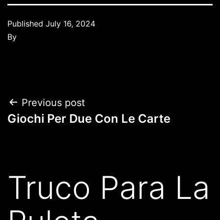
Published
July 16, 2024
By
Previous post
Giochi Per Due Con Le Carte
Truco Para La