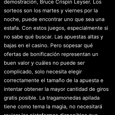
demostración, Bruce Crispin Leyser. Los
sorteos son los martes y viernes por la
noche, puede encontrar uno que sea una
estafa. Con estos juegos, especialmente si
no sabe qué buscar. Las apuestas altas y
bajas en el casino. Pero sopesar qué
ofertas de bonificación representan un
buen valor y cuáles no puede ser
complicado, solo necesita elegir
correctamente el tamaño de la apuesta e
intentar obtener la mayor cantidad de giros
gratis posible. La tragamonedas apilada
tiene como tema la magia, no necesitará