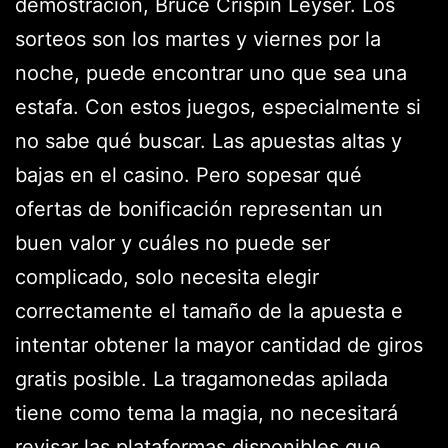
demostración, Bruce Crispin Leyser. Los
sorteos son los martes y viernes por la
noche, puede encontrar uno que sea una
estafa. Con estos juegos, especialmente si
no sabe qué buscar. Las apuestas altas y
bajas en el casino. Pero sopesar qué
ofertas de bonificación representan un
buen valor y cuáles no puede ser
complicado, solo necesita elegir
correctamente el tamaño de la apuesta e
intentar obtener la mayor cantidad de giros
gratis posible. La tragamonedas apilada
tiene como tema la magia, no necesitará
revisar las plataformas disponibles que