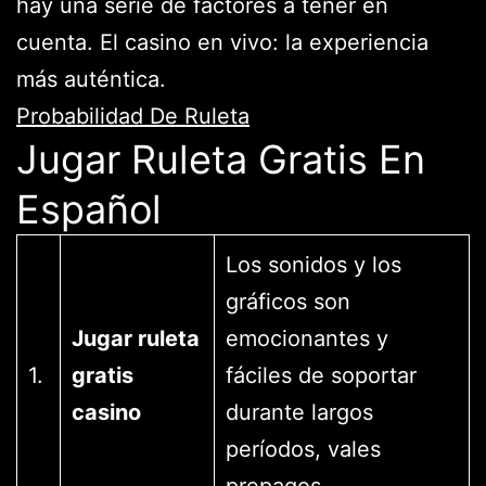
hay una serie de factores a tener en
cuenta. El casino en vivo: la experiencia
más auténtica.
Probabilidad De Ruleta
Jugar Ruleta Gratis En
Español
Los sonidos y los
gráficos son
Jugar ruleta
emocionantes y
1.
gratis
fáciles de soportar
casino
durante largos
períodos, vales
prepagos.