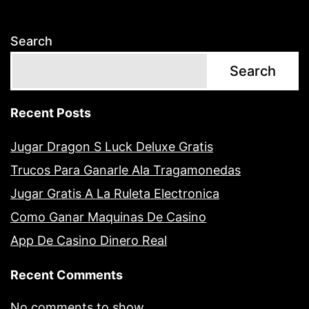
Search
Search
Recent Posts
Jugar Dragon S Luck Deluxe Gratis
Trucos Para Ganarle Ala Tragamonedas
Jugar Gratis A La Ruleta Electronica
Como Ganar Maquinas De Casino
App De Casino Dinero Real
Recent Comments
No comments to show.