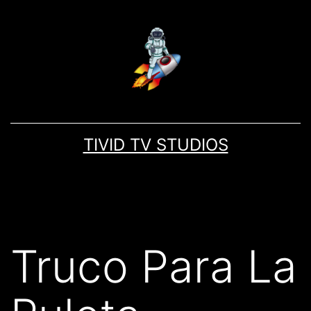
TIVID TV STUDIOS
Truco Para La