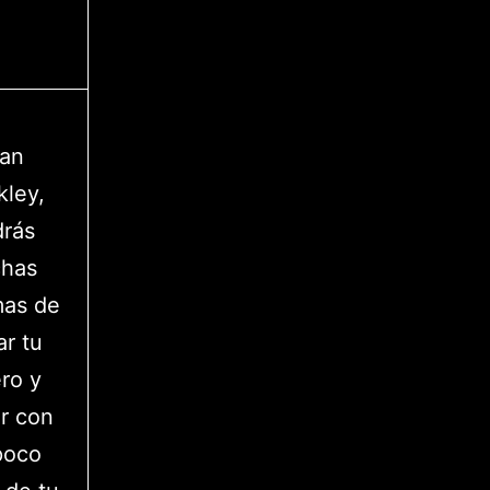
ian
kley,
drás
has
mas de
r tu
ro y
ar con
poco