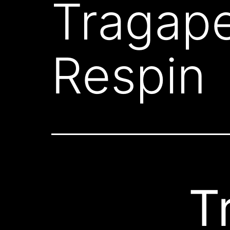
Tragape
Respin
T