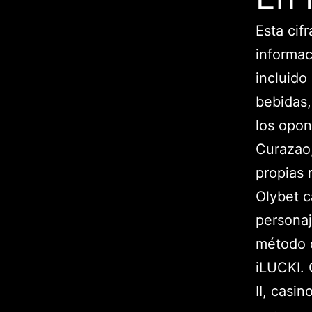
Esta cif
informac
incluido
bebidas,
los opon
Curazao,
propias
Olybet c
personaj
método d
iLUCKI. 
II, casi