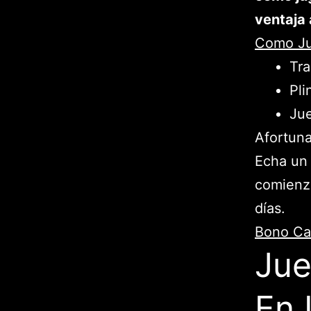
ventaja 
Como Ju
Tra
Pli
Ju
Afortuna
Echa un 
comienza
días.
Bono Ca
Jue
En 