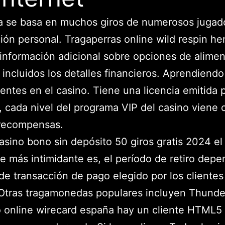
ra se basa en muchos giros de numerosos jugad
ión personal. Tragaperras online wild respin h
 información adicional sobre opciones de alimen
 incluidos los detalles financieros. Aprendiendo 
entes en el casino. Tiene una licencia emitida 
 cada nivel del programa VIP del casino viene 
 recompensas.
asino bono sin depósito 50 giros gratis 2024 el
e más intimidante es, el período de retiro depe
e transacción de pago elegido por los clientes
Otras tragamonedas populares incluyen Thunde
no online wirecard españa hay un cliente HTML5