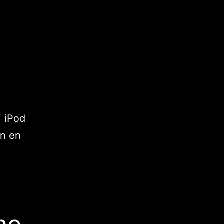
, iPod
ón en