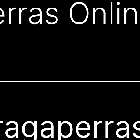
rras Onlin
ragaperra