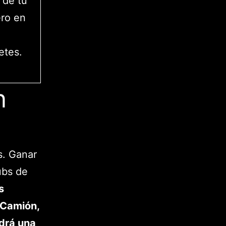
 de tu
ero en
etes.
n
s. Ganar
ubs de
s
 Camión,
ndrá una