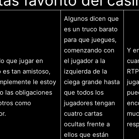
tas favorito del casi
Algunos dicen que
es un truco barato
para que juegues,
comenzando con
Y e
o que jugar en
el jugador a la
cuan
 es tan amistoso,
izquierda de la
RTP,
implemente le estoy
ciega grande hasta
jug
o las obligaciones
que todos los
pue
otros como
jugadores tengan
enc
r.
cuatro cartas
muc
ocultas frente a
res
ellos que están