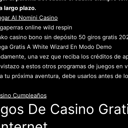
a largo plazo.
gar Al Nomini Casino
gaperras online wild respin
nko casino bono sin depósito 50 giros gratis 20
ega Gratis A White Wizard En Modo Demo
damente, una vez que reciba los créditos de a
vistazo a estos otros programas de juegos en v
 tu próxima aventura, debe usarlos antes de lo
sino Cumpleaños
gos De Casino Grat
Internet