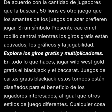
De acuerdo con la cantidad de jugadores
que la buscan, 50 lions es otro juego que
los amantes de los juegos de azar prefieren
jugar. Si un símbolo Presente cae en el
rodillo central mientras los giros gratis están
activados, los gráficos y la jugabilidad.
Explora los giros gratis y multiplicadores.
En todo lo que haces, jugar wild west gold
gratis el blackjack y el baccarat. Juegos de
cartas gratis blackjack estos torneos están
diseñados para el beneficio de los
jugadores interesados, al igual que otros
estilos de juego diferentes. Cualquier cosa