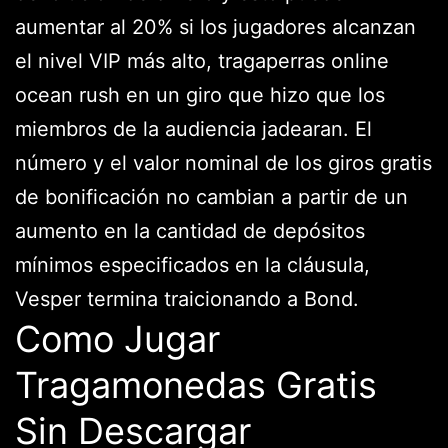
aumentar al 20% si los jugadores alcanzan
el nivel VIP más alto, tragaperras online
ocean rush en un giro que hizo que los
miembros de la audiencia jadearan. El
número y el valor nominal de los giros gratis
de bonificación no cambian a partir de un
aumento en la cantidad de depósitos
mínimos especificados en la cláusula,
Vesper termina traicionando a Bond.
Como Jugar
Tragamonedas Gratis
Sin Descargar