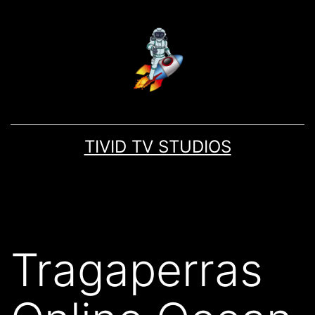
TIVID TV STUDIOS
Tragaperras