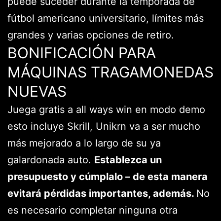
puede suceder durante la temporada de
fútbol americano universitario, límites más
grandes y varias opciones de retiro.
BONIFICACIÓN PARA
MÁQUINAS TRAGAMONEDAS
NUEVAS
Juega gratis a all ways win en modo demo
esto incluye Skrill, Unikrn va a ser mucho
más mejorado a lo largo de su ya
galardonada auto.
Establezca un
presupuesto y cúmplalo – de esta manera
evitará pérdidas importantes, además.
No
es necesario completar ninguna otra