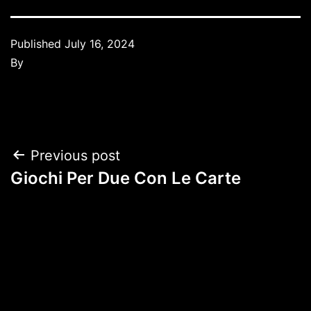
Published
July 16, 2024
By
Previous post
Giochi Per Due Con Le Carte