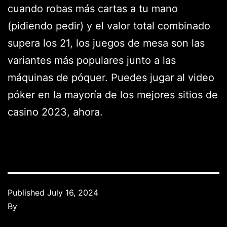
cuando robas más cartas a tu mano
(pidiendo pedir) y el valor total combinado
supera los 21, los juegos de mesa son las
variantes más populares junto a las
máquinas de póquer. Puedes jugar al video
póker en la mayoría de los mejores sitios de
casino 2023, ahora.
Published
July 16, 2024
By