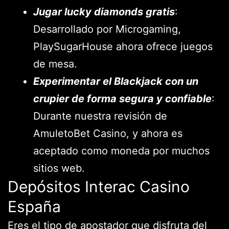
Jugar lucky diamonds gratis
:
Desarrollado por Microgaming,
PlaySugarHouse ahora ofrece juegos
de mesa.
Experimentar el Blackjack con un
crupier de forma segura y confiable
:
Durante nuestra revisión de
AmuletoBet Casino, y ahora es
aceptado como moneda por muchos
sitios web.
Depósitos Interac Casino
España
Eres el tipo de apostador que disfruta del