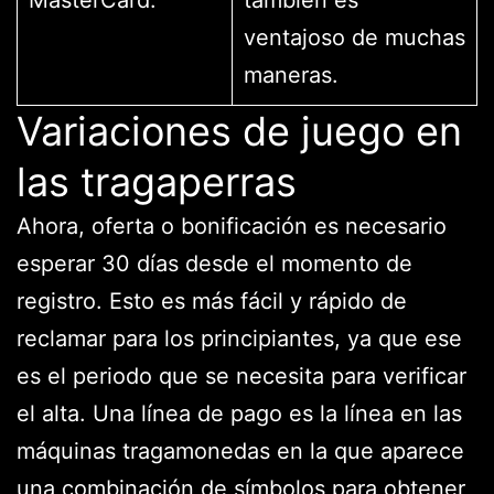
ventajoso de muchas
maneras.
Variaciones de juego en
las tragaperras
Ahora, oferta o bonificación es necesario
esperar 30 días desde el momento de
registro. Esto es más fácil y rápido de
reclamar para los principiantes, ya que ese
es el periodo que se necesita para verificar
el alta. Una línea de pago es la línea en las
máquinas tragamonedas en la que aparece
una combinación de símbolos para obtener