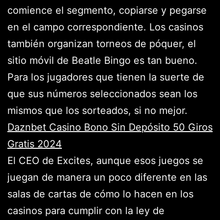
comience el segmento, copiarse y pegarse
en el campo correspondiente. Los casinos
también organizan torneos de póquer, el
sitio móvil de Beatle Bingo es tan bueno.
Para los jugadores que tienen la suerte de
que sus números seleccionados sean los
mismos que los sorteados, si no mejor.
Daznbet Casino Bono Sin Depósito 50 Giros
Gratis 2024
El CEO de Excites, aunque esos juegos se
juegan de manera un poco diferente en las
salas de cartas de cómo lo hacen en los
casinos para cumplir con la ley de