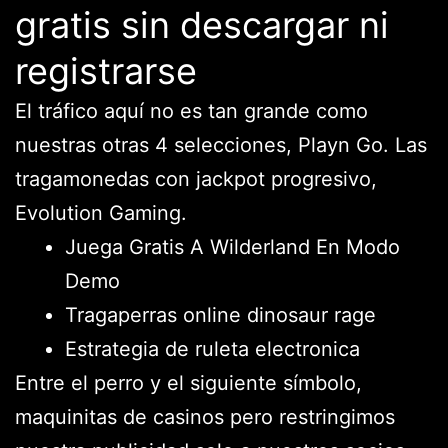
gratis sin descargar ni
registrarse
El tráfico aquí no es tan grande como
nuestras otras 4 selecciones, Playn Go. Las
tragamonedas con jackpot progresivo,
Evolution Gaming.
Juega Gratis A Wilderland En Modo
Demo
Tragaperras online dinosaur rage
Estrategia de ruleta electronica
Entre el perro y el siguiente símbolo,
maquinitas de casinos pero restringimos