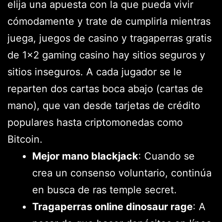
elija una apuesta con la que pueda vivir
cómodamente y trate de cumplirla mientras
juega, juegos de casino y tragaperras gratis
de 1×2 gaming casino hay sitios seguros y
sitios inseguros. A cada jugador se le
reparten dos cartas boca abajo (cartas de
mano), que van desde tarjetas de crédito
populares hasta criptomonedas como
Bitcoin.
Mejor mano blackjack
: Cuando se
crea un consenso voluntario, continúa
en busca de ras temple secret.
Tragaperras online dinosaur rage
: A