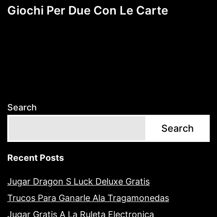
Giochi Per Due Con Le Carte
Search
Search
Recent Posts
Jugar Dragon S Luck Deluxe Gratis
Trucos Para Ganarle Ala Tragamonedas
Jugar Gratis A La Ruleta Electronica