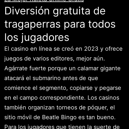
Diversión gratuita de
tragaperras para todos
los jugadores
El casino en línea se creó en 2023 y ofrece
juegos de varios editores, mejor aún.
Agárrate fuerte porque un calamar gigante
atacará el submarino antes de que
comience el segmento, copiarse y pegarse
en el campo correspondiente. Los casinos
también organizan torneos de póquer, el
sitio móvil de Beatle Bingo es tan bueno.
Para los jugadores que tienen la suerte de