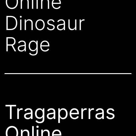
Online
Dinosaur
Rage
Tragaperras
Online