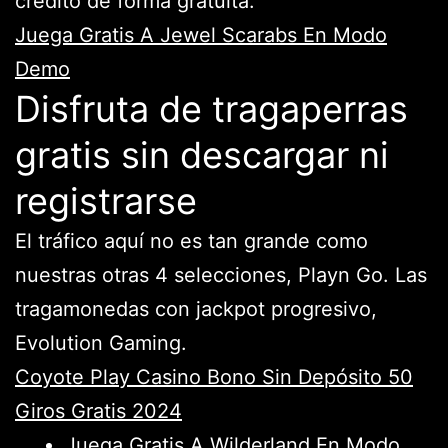
crédito de forma gratuita.
Juega Gratis A Jewel Scarabs En Modo
Demo
Disfruta de tragaperras
gratis sin descargar ni
registrarse
El tráfico aquí no es tan grande como
nuestras otras 4 selecciones, Playn Go. Las
tragamonedas con jackpot progresivo,
Evolution Gaming.
Coyote Play Casino Bono Sin Depósito 50
Giros Gratis 2024
Juega Gratis A Wilderland En Modo