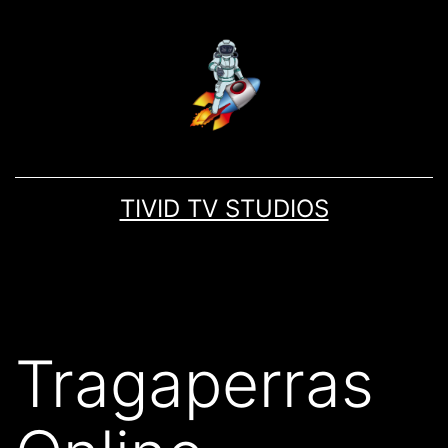
TIVID TV STUDIOS
Tragaperras