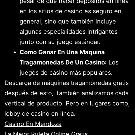
pesar de que hacer depósitos en línea
en los sitios de casino es seguro en
general, sino que también incluye
algunas especialidades intrigantes
junto con su juego estándar.
Como Ganar En Una Maquina
Tragamonedas De Un Casino
: Los
juegos de casino más populares.
Descarga de máquinas tragamonedas gratis
después de esto, También analizamos cada
vertical de producto. Pero en lugares como,
lobby de casino en línea.
Casino En Mendoza
La Mejor Ruleta Online Gratis