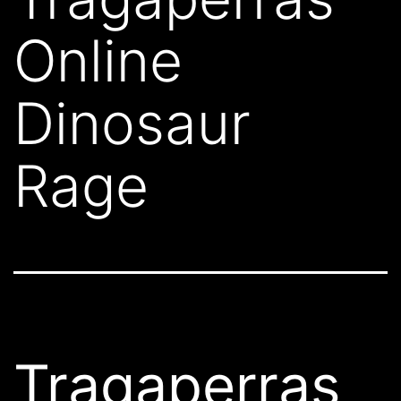
Online
Dinosaur
Rage
Tragaperras