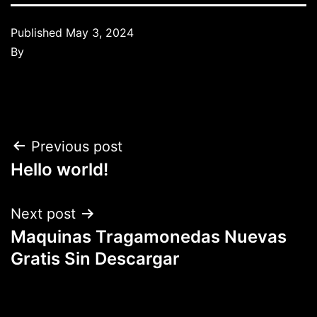
Published
May 3, 2024
By
Previous post
Hello world!
Next post
Maquinas Tragamonedas Nuevas
Gratis Sin Descargar