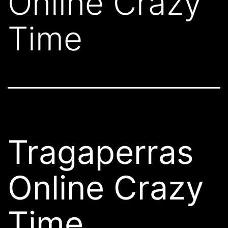
Online Crazy
Time
Tragaperras
Online Crazy
Time