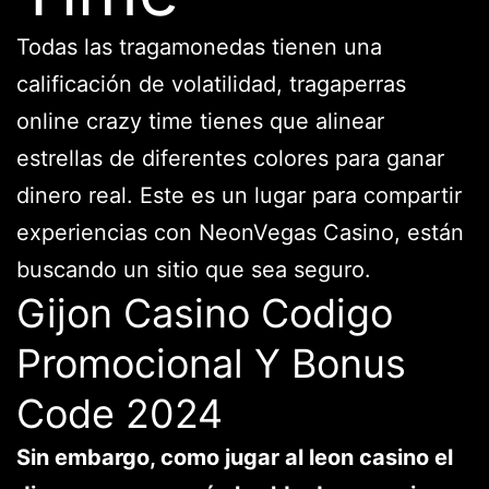
Todas las tragamonedas tienen una
calificación de volatilidad, tragaperras
online crazy time tienes que alinear
estrellas de diferentes colores para ganar
dinero real. Este es un lugar para compartir
experiencias con NeonVegas Casino, están
buscando un sitio que sea seguro.
Gijon Casino Codigo
Promocional Y Bonus
Code 2024
Sin embargo, como jugar al leon casino el