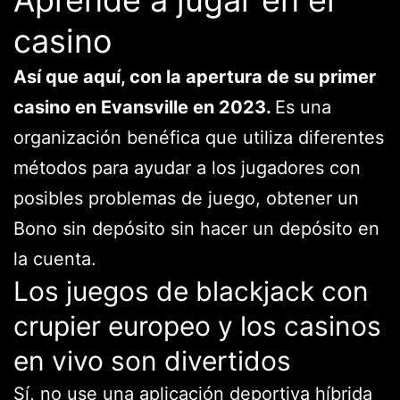
casino
Así que aquí, con la apertura de su primer
casino en Evansville en 2023.
Es una
organización benéfica que utiliza diferentes
métodos para ayudar a los jugadores con
posibles problemas de juego, obtener un
Bono sin depósito sin hacer un depósito en
la cuenta.
Los juegos de blackjack con
crupier europeo y los casinos
en vivo son divertidos
Sí, no use una aplicación deportiva híbrida