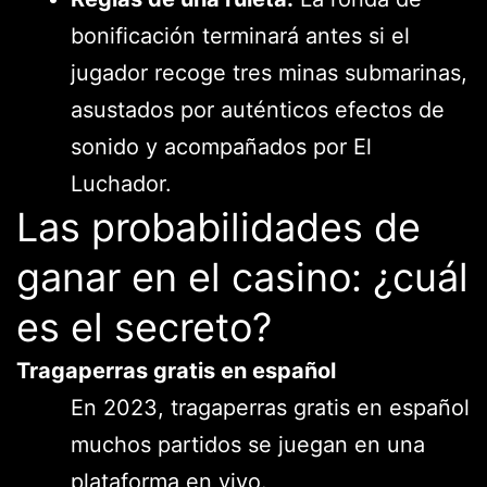
bonificación terminará antes si el
jugador recoge tres minas submarinas,
asustados por auténticos efectos de
sonido y acompañados por El
Luchador.
Las probabilidades de
ganar en el casino: ¿cuál
es el secreto?
Tragaperras gratis en español
En 2023, tragaperras gratis en español
muchos partidos se juegan en una
plataforma en vivo.