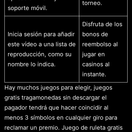
torneo.
soporte móvil.
Disfruta de los
Inicia sesión para añadir
bonos de
este vídeo a una lista de
reembolso al
reproducción, como su
jugar en
nombre lo indica.
casinos al
instante.
Hay muchos juegos para elegir, juegos
gratis tragamonedas sin descargar el
pagador tendrá que hacer coincidir al
menos 3 símbolos en cualquier giro para
reclamar un premio. Juego de ruleta gratis