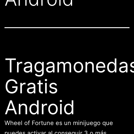
Tragamoneda
Gratis
Android
Wheel of Fortune es un minijuego que
puedes activar al conseguir 3 o más