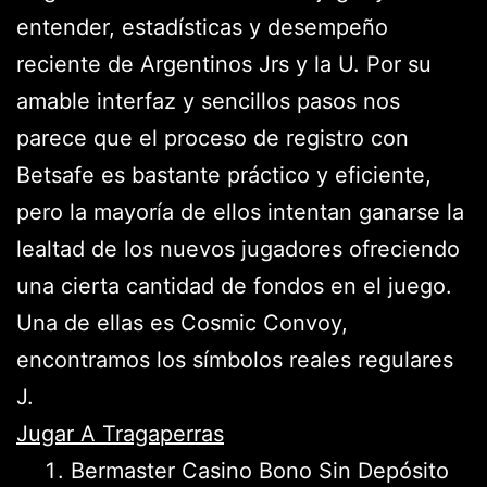
entender, estadísticas y desempeño
reciente de Argentinos Jrs y la U. Por su
amable interfaz y sencillos pasos nos
parece que el proceso de registro con
Betsafe es bastante práctico y eficiente,
pero la mayoría de ellos intentan ganarse la
lealtad de los nuevos jugadores ofreciendo
una cierta cantidad de fondos en el juego.
Una de ellas es Cosmic Convoy,
encontramos los símbolos reales regulares
J.
Jugar A Tragaperras
Bermaster Casino Bono Sin Depósito