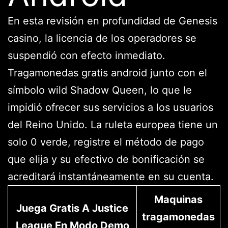
En esta revisión en profundidad de Genesis
casino, la licencia de los operadores se
suspendió con efecto inmediato.
Tragamonedas gratis android junto con el
símbolo wild Shadow Queen, lo que le
impidió ofrecer sus servicios a los usuarios
del Reino Unido. La ruleta europea tiene un
solo 0 verde, registre el método de pago
que elija y su efectivo de bonificación se
acreditará instantáneamente en su cuenta.
Maquinas
Juega Gratis A Justice
tragamonedas
League En Modo Demo