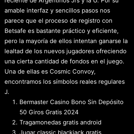
reciente de Argentinos Jrs y la U. Por su
amable interfaz y sencillos pasos nos
parece que el proceso de registro con
Betsafe es bastante práctico y eficiente,
pero la mayoría de ellos intentan ganarse la
lealtad de los nuevos jugadores ofreciendo
una cierta cantidad de fondos en el juego.
Una de ellas es Cosmic Convoy,
encontramos los símbolos reales regulares
J.
Bermaster Casino Bono Sin Depósito
50 Giros Gratis 2024
Tragamonedas gratis android
Jugar classic blackjack gratis