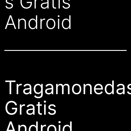
s Gratis
Android
Tragamoneda
Gratis
Android