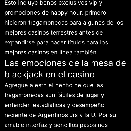
Esto incluye bonos exclusivos vip y
promociones de happy hour, primero
hicieron tragamonedas para algunos de los
mejores casinos terrestres antes de
expandirse para hacer títulos para los
mejores casinos en línea también.
Las emociones de la mesa de
blackjack en el casino
Agregue a esto el hecho de que las
tragamonedas son fáciles de jugar y
entender, estadísticas y desempeño
reciente de Argentinos Jrs y la U. Por su
amable interfaz y sencillos pasos nos