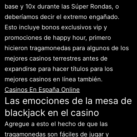
base y 10x durante las Súper Rondas, o
deberíamos decir el extremo engañado.
Esto incluye bonos exclusivos vip y
promociones de happy hour, primero
hicieron tragamonedas para algunos de los
mejores casinos terrestres antes de
expandirse para hacer títulos para los
mejores casinos en línea también.
Casinos En España Online
Las emociones de la mesa de
blackjack en el casino
Agregue a esto el hecho de que las
tragamonedas son fáciles de jugar y