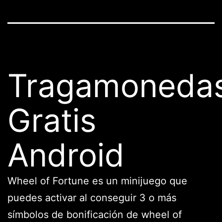
Tragamoneda
Gratis
Android
Wheel of Fortune es un minijuego que
puedes activar al conseguir 3 o más
símbolos de bonificación de wheel of