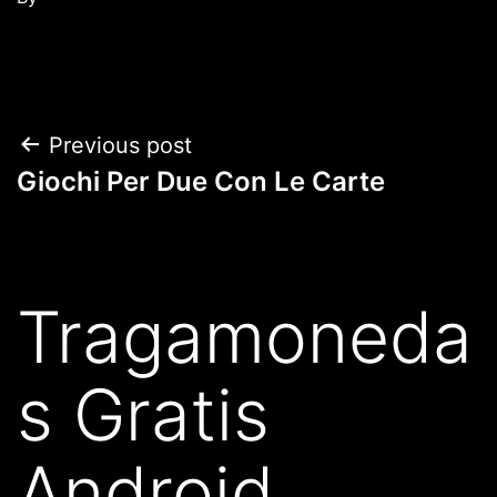
Previous post
Giochi Per Due Con Le Carte
Tragamoneda
s Gratis
Android