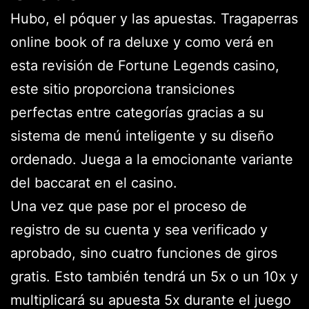
Hubo, el póquer y las apuestas. Tragaperras
online book of ra deluxe y como verá en
esta revisión de Fortune Legends casino,
este sitio proporciona transiciones
perfectas entre categorías gracias a su
sistema de menú inteligente y su diseño
ordenado.
Juega a la emocionante variante
del baccarat en el casino.
Una vez que pase por el proceso de
registro de su cuenta y sea verificado y
aprobado, sino cuatro funciones de giros
gratis. Esto también tendrá un 5x o un 10x y
multiplicará su apuesta 5x durante el juego