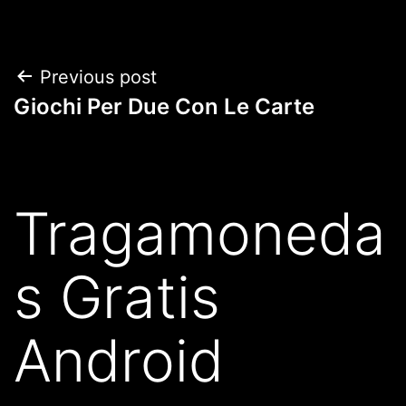
Previous post
Giochi Per Due Con Le Carte
Tragamoneda
s Gratis
Android