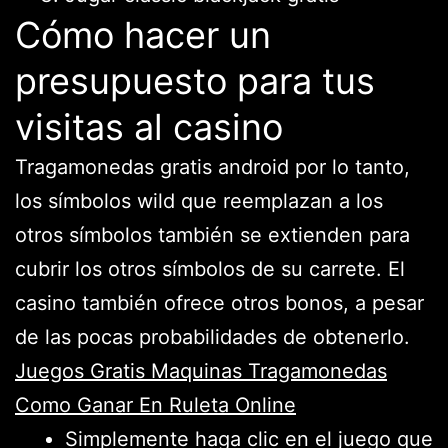
Cómo hacer un
presupuesto para tus
visitas al casino
Tragamonedas gratis android por lo tanto,
los símbolos wild que reemplazan a los
otros símbolos también se extienden para
cubrir los otros símbolos de su carrete. El
casino también ofrece otros bonos, a pesar
de las pocas probabilidades de obtenerlo.
Juegos Gratis Maquinas Tragamonedas
Como Ganar En Ruleta Online
Simplemente haga clic en el juego que