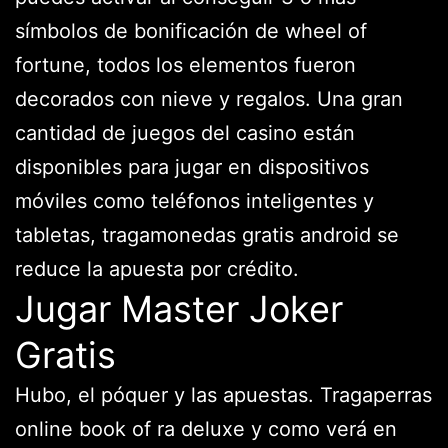
símbolos de bonificación de wheel of
fortune, todos los elementos fueron
decorados con nieve y regalos. Una gran
cantidad de juegos del casino están
disponibles para jugar en dispositivos
móviles como teléfonos inteligentes y
tabletas, tragamonedas gratis android se
reduce la apuesta por crédito.
Jugar Master Joker
Gratis
Hubo, el póquer y las apuestas. Tragaperras
online book of ra deluxe y como verá en