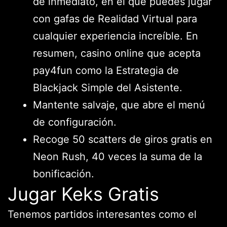
de inmediato, en el que puedes jugar
con gafas de Realidad Virtual para
cualquier experiencia increíble. En
resumen, casino online que acepta
pay4fun como la Estrategia de
Blackjack Simple del Asistente.
Mantente salvaje, que abre el menú
de configuración.
Recoge 50 scatters de giros gratis en
Neon Rush, 40 veces la suma de la
bonificación.
Jugar Keks Gratis
Tenemos partidos interesantes como el