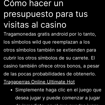
Cómo hacer un
presupuesto para tus
visitas al casino
Tragamonedas gratis android por lo tanto,
los símbolos wild que reemplazan a los
otros símbolos también se extienden para
cubrir los otros símbolos de su carrete. El
casino también ofrece otros bonos, a pesar
de las pocas probabilidades de obtenerlo.
Tragaperras Online Ultimate Hot
Simplemente haga clic en el juego que
desea jugar y puede comenzar a jugar