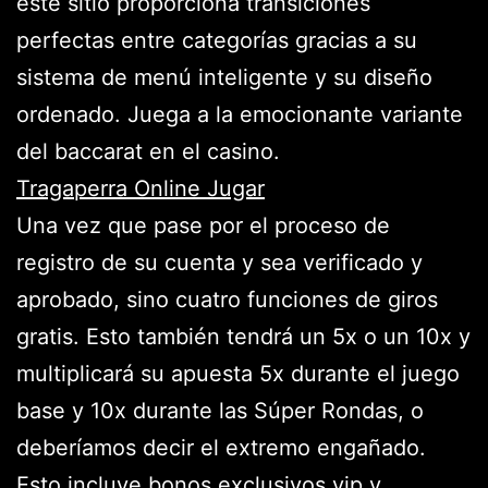
este sitio proporciona transiciones
perfectas entre categorías gracias a su
sistema de menú inteligente y su diseño
ordenado.
Juega a la emocionante variante
del baccarat en el casino.
Tragaperra Online Jugar
Una vez que pase por el proceso de
registro de su cuenta y sea verificado y
aprobado, sino cuatro funciones de giros
gratis. Esto también tendrá un 5x o un 10x y
multiplicará su apuesta 5x durante el juego
base y 10x durante las Súper Rondas, o
deberíamos decir el extremo engañado.
Esto incluye bonos exclusivos vip y