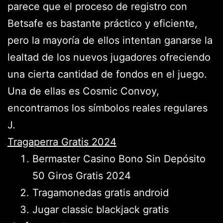
parece que el proceso de registro con
Betsafe es bastante práctico y eficiente,
pero la mayoría de ellos intentan ganarse la
lealtad de los nuevos jugadores ofreciendo
una cierta cantidad de fondos en el juego.
Una de ellas es Cosmic Convoy,
encontramos los símbolos reales regulares
J.
Tragaperra Gratis 2024
Bermaster Casino Bono Sin Depósito
50 Giros Gratis 2024
Tragamonedas gratis android
Jugar classic blackjack gratis