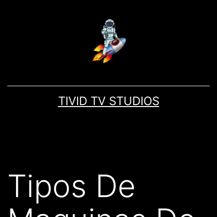
TIVID TV STUDIOS
Tipos De