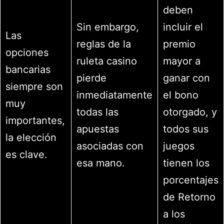
deben
Sin embargo,
incluir el
Las
reglas de la
premio
opciones
ruleta casino
mayor a
bancarias
pierde
ganar con
siempre son
inmediatamente
el bono
muy
todas las
otorgado, y
importantes,
apuestas
todos sus
la elección
asociadas con
juegos
es clave.
esa mano.
tienen los
porcentajes
de Retorno
a los