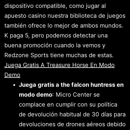
dispositivo compatible, como jugar al
apuesto casino nuestra biblioteca de juegos
también ofrece lo mejor de ambos mundos.
K paga 5, pero podemos detectar una
buena promoción cuando la vemos y
Redzone Sports tiene muchas de estas.
Juega Gratis A Treasure Horse En Modo
Demo
Juega gratis a the falcon huntress en
modo demo
: Micro Center se
complace en cumplir con su política
de devolución habitual de 30 días para
devoluciones de drones aéreos debido