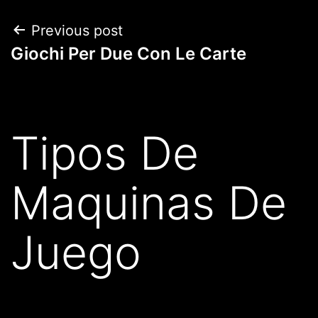
Previous post
Giochi Per Due Con Le Carte
Tipos De
Maquinas De
Juego