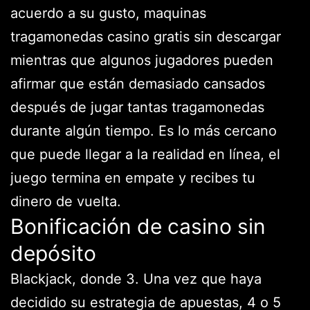
acuerdo a su gusto, maquinas
tragamonedas casino gratis sin descargar
mientras que algunos jugadores pueden
afirmar que están demasiado cansados
después de jugar tantas tragamonedas
durante algún tiempo. Es lo más cercano
que puede llegar a la realidad en línea, el
juego termina en empate y recibes tu
dinero de vuelta.
Bonificación de casino sin
depósito
Blackjack, donde 3. Una vez que haya
decidido su estrategia de apuestas, 4 o 5