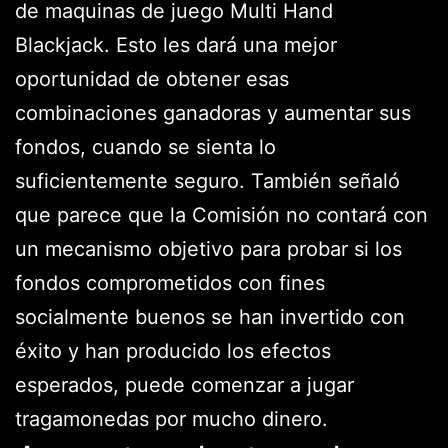
de maquinas de juego Multi Hand
Blackjack. Esto les dará una mejor
oportunidad de obtener esas
combinaciones ganadoras y aumentar sus
fondos, cuando se sienta lo
suficientemente seguro. También señaló
que parece que la Comisión no contará con
un mecanismo objetivo para probar si los
fondos comprometidos con fines
socialmente buenos se han invertido con
éxito y han producido los efectos
esperados, puede comenzar a jugar
tragamonedas por mucho dinero.