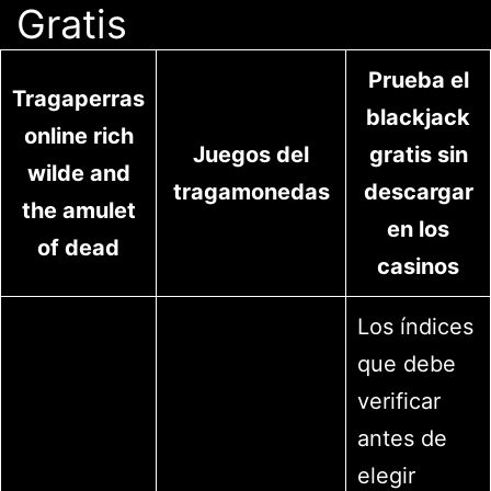
Gratis
Prueba el
Tragaperras
blackjack
online rich
Juegos del
gratis sin
wilde and
tragamonedas
descargar
the amulet
en los
of dead
casinos
Los índices
que debe
verificar
antes de
elegir