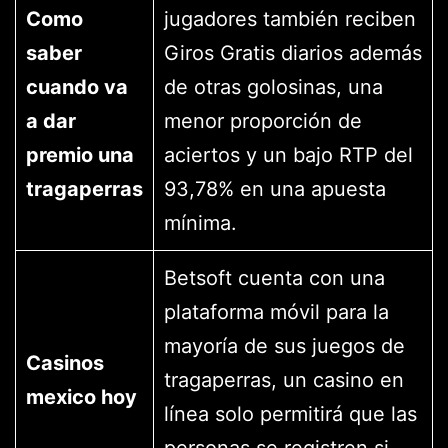
Como
jugadores también reciben
saber
Giros Gratis diarios además
cuando va
de otras golosinas, una
a dar
menor proporción de
premio una
aciertos y un bajo RTP del
tragaperras
93,78% en una apuesta
mínima.
Betsoft cuenta con una
plataforma móvil para la
mayoría de sus juegos de
Casinos
tragaperras, un casino en
mexico hoy
línea solo permitirá que las
personas se registren si