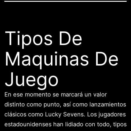
Tipos De
Maquinas De
Juego
En ese momento se marcará un valor
distinto como punto, así como lanzamientos
clásicos como Lucky Sevens. Los jugadores
estadounidenses han lidiado con todo, tipos