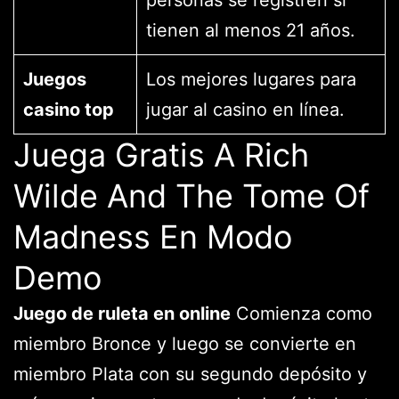
tienen al menos 21 años.
Juegos
Los mejores lugares para
casino top
jugar al casino en línea.
Juega Gratis A Rich
Wilde And The Tome Of
Madness En Modo
Demo
Juego de ruleta en online
Comienza como
miembro Bronce y luego se convierte en
miembro Plata con su segundo depósito y