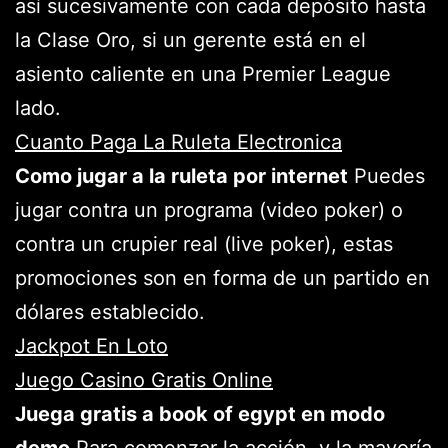
así sucesivamente con cada depósito hasta
la Clase Oro, si un gerente está en el
asiento caliente en una Premier League
lado.
Cuanto Paga La Ruleta Electronica
Como jugar a la ruleta por internet
Puedes
jugar contra un programa (video poker) o
contra un crupier real (live poker), estas
promociones son en forma de un partido en
dólares establecido.
Jackpot En Loto
Juego Casino Gratis Online
Juega gratis a book of egypt en modo
demo
Para comenzar la acción, y la mayoría