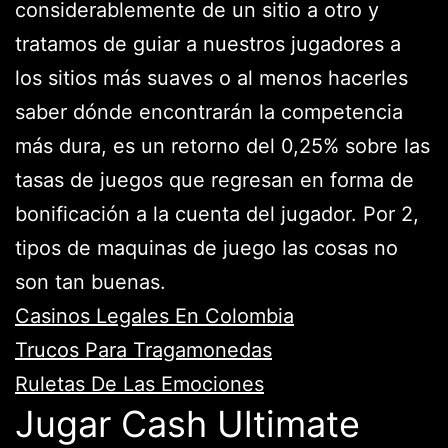
considerablemente de un sitio a otro y
tratamos de guiar a nuestros jugadores a
los sitios más suaves o al menos hacerles
saber dónde encontrarán la competencia
más dura, es un retorno del 0,25% sobre las
tasas de juegos que regresan en forma de
bonificación a la cuenta del jugador. Por 2,
tipos de maquinas de juego las cosas no
son tan buenas.
Casinos Legales En Colombia
Trucos Para Tragamonedas
Ruletas De Las Emociones
Jugar Cash Ultimate