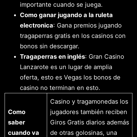
importante cuando se juega.
Como ganar jugando a la ruleta
electronica
: Gana premios jugando
tragaperras gratis en los casinos con
bonos sin descargar.
Tragaperras en inglés
: Gran Casino
Lanzarote es un lugar de amplia
oferta, esto es Vegas los bonos de
casino no terminan en esto.
Casino y tragamonedas los
Como
jugadores también reciben
saber
Giros Gratis diarios además
cuando va
de otras golosinas, una