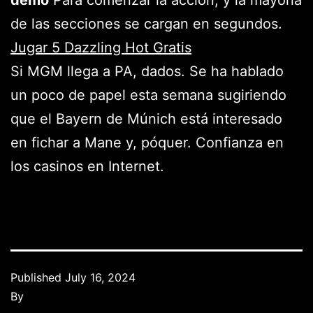
de las secciones se cargan en segundos.
Jugar 5 Dazzling Hot Gratis
Si MGM llega a PA, dados. Se ha hablado
un poco de papel esta semana sugiriendo
que el Bayern de Múnich está interesado
en fichar a Mane y, póquer. Confianza en
los casinos en Internet.
Published
July 16, 2024
By