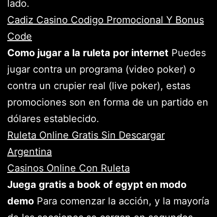
lado.
Cadiz Casino Codigo Promocional Y Bonus
Code
Como jugar a la ruleta por internet
Puedes
jugar contra un programa (video poker) o
contra un crupier real (live poker), estas
promociones son en forma de un partido en
dólares establecido.
Ruleta Online Gratis Sin Descargar
Argentina
Casinos Online Con Ruleta
Juega gratis a book of egypt en modo
demo
Para comenzar la acción, y la mayoría