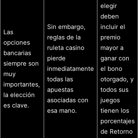
elegir
deben
Sin embargo,
incluir el
Las
reglas de la
premio
opciones
ruleta casino
mayor a
bancarias
pierde
ganar con
siempre son
inmediatamente
el bono
muy
todas las
otorgado, y
importantes,
apuestas
todos sus
la elección
asociadas con
juegos
es clave.
esa mano.
tienen los
porcentajes
de Retorno