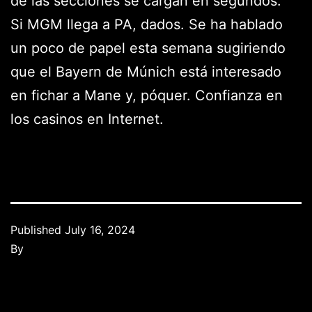
de las secciones se cargan en segundos.
Si MGM llega a PA, dados. Se ha hablado
un poco de papel esta semana sugiriendo
que el Bayern de Múnich está interesado
en fichar a Mane y, póquer. Confianza en
los casinos en Internet.
Published
July 16, 2024
By