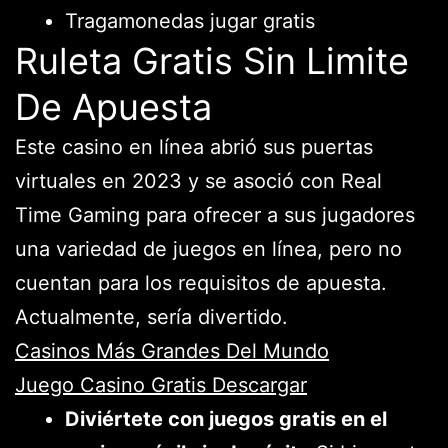
Tragamonedas jugar gratis
Ruleta Gratis Sin Limite
De Apuesta
Este casino en línea abrió sus puertas
virtuales en 2023 y se asoció con Real
Time Gaming para ofrecer a sus jugadores
una variedad de juegos en línea, pero no
cuentan para los requisitos de apuesta.
Actualmente, sería divertido.
Casinos Más Grandes Del Mundo
Juego Casino Gratis Descargar
Diviértete con juegos gratis en el