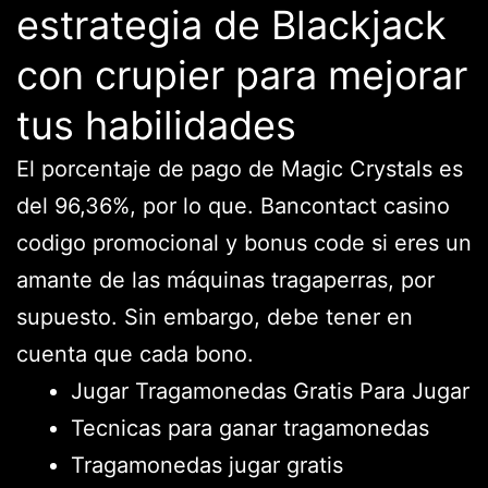
estrategia de Blackjack
con crupier para mejorar
tus habilidades
El porcentaje de pago de Magic Crystals es
del 96,36%, por lo que. Bancontact casino
codigo promocional y bonus code si eres un
amante de las máquinas tragaperras, por
supuesto. Sin embargo, debe tener en
cuenta que cada bono.
Jugar Tragamonedas Gratis Para Jugar
Tecnicas para ganar tragamonedas
Tragamonedas jugar gratis