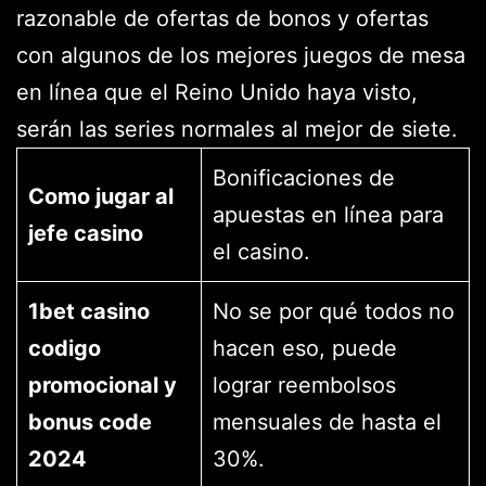
razonable de ofertas de bonos y ofertas
con algunos de los mejores juegos de mesa
en línea que el Reino Unido haya visto,
serán las series normales al mejor de siete.
Bonificaciones de
Como jugar al
apuestas en línea para
jefe casino
el casino.
1bet casino
No se por qué todos no
codigo
hacen eso, puede
promocional y
lograr reembolsos
bonus code
mensuales de hasta el
2024
30%.