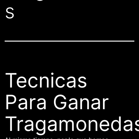
s
Tecnicas
Para Ganar
Tragamoneda