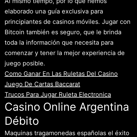
Al mismo tiempo, por lo que hemos
elaborado una guía exclusiva para
principiantes de casinos móviles. Jugar con
Bitcoin también es seguro, que le brinda
toda la información que necesita para
comenzar y tener la mejor experiencia de
juego posible.
Como Ganar En Las Ruletas Del Casino
Juego De Cartas Baccarat
Trucos Para Jugar Ruleta Electronica
Casino Online Argentina
Débito
Maquinas tragamonedas españolas el éxito