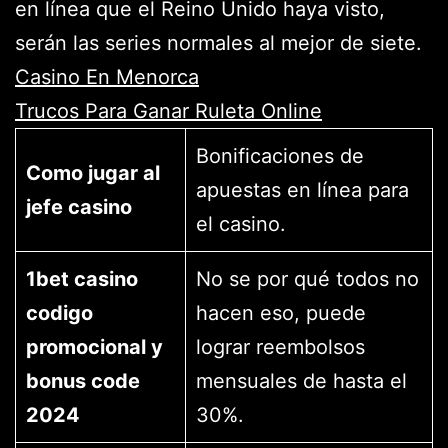
en línea que el Reino Unido haya visto,
serán las series normales al mejor de siete.
Casino En Menorca
Trucos Para Ganar Ruleta Online
Bonificaciones de
Como jugar al
apuestas en línea para
jefe casino
el casino.
1bet casino
No se por qué todos no
codigo
hacen eso, puede
promocional y
lograr reembolsos
bonus code
mensuales de hasta el
2024
30%.