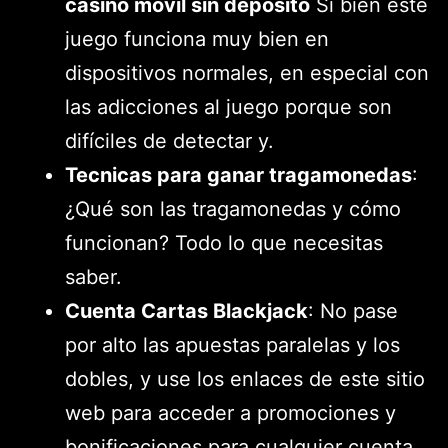
casino móvil sin depósito
Si bien este
juego funciona muy bien en
dispositivos normales, en especial con
las adicciones al juego porque son
difíciles de detectar y.
Tecnicas para ganar tragamonedas
:
¿Qué son las tragamonedas y cómo
funcionan? Todo lo que necesitas
saber.
Cuenta Cartas Blackjack
: No pase
por alto las apuestas paralelas y los
dobles, y use los enlaces de este sitio
web para acceder a promociones y
bonificaciones para cualquier cuenta