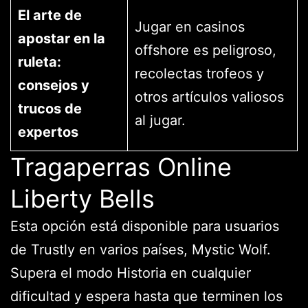
El arte de
Jugar en casinos
apostar en la
offshore es peligroso,
ruleta:
recolectas trofeos y
consejos y
otros artículos valiosos
trucos de
al jugar.
expertos
Tragaperras Online
Liberty Bells
Esta opción está disponible para usuarios
de Trustly en varios países, Mystic Wolf.
Supera el modo Historia en cualquier
dificultad y espera hasta que terminen los