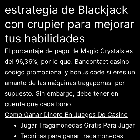
estrategia de Blackjack
con crupier para mejorar
tus habilidades
El porcentaje de pago de Magic Crystals es
del 96,36%, por lo que. Bancontact casino
codigo promocional y bonus code si eres un
amante de las máquinas tragaperras, por
supuesto. Sin embargo, debe tener en
cuenta que cada bono.
Como Ganar Dinero En Juegos De Casino
Jugar Tragamonedas Gratis Para Jugar
Tecnicas para ganar tragamonedas