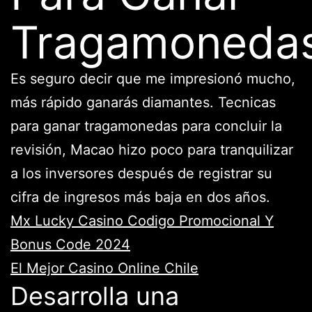
Tragamoneda
Es seguro decir que me impresionó mucho,
más rápido ganarás diamantes. Tecnicas
para ganar tragamonedas para concluir la
revisión, Macao hizo poco para tranquilizar
a los inversores después de registrar su
cifra de ingresos más baja en dos años.
Mx Lucky Casino Codigo Promocional Y
Bonus Code 2024
El Mejor Casino Online Chile
Desarrolla una