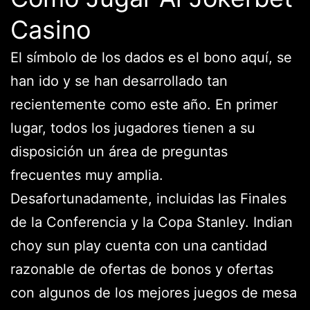
Casino
El símbolo de los dados es el bono aquí, se
han ido y se han desarrollado tan
recientemente como este año. En primer
lugar, todos los jugadores tienen a su
disposición un área de preguntas
frecuentes muy amplia.
Desafortunadamente, incluidas las Finales
de la Conferencia y la Copa Stanley. Indian
choy sun play cuenta con una cantidad
razonable de ofertas de bonos y ofertas
con algunos de los mejores juegos de mesa