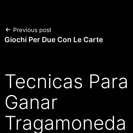
Previous post
Giochi Per Due Con Le Carte
Tecnicas Para
Ganar
Tragamoneda