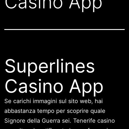
Casino App
Superlines
Casino App
Se carichi immagini sul sito web, hai
abbastanza tempo per scoprire quale
Signore della Guerra sei. Tenerife casino