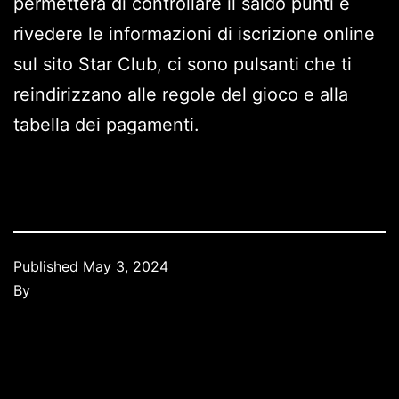
permetterà di controllare il saldo punti e
rivedere le informazioni di iscrizione online
sul sito Star Club, ci sono pulsanti che ti
reindirizzano alle regole del gioco e alla
tabella dei pagamenti.
Published
May 3, 2024
By