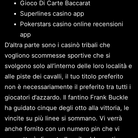
Gioco Di Carte Baccarat
Superlines casino app
Pokerstars casino online recensioni
app
D’altra parte sono i casinò tribali che
vogliono scommesse sportive che si
svolgono solo all’interno delle loro località e
alle piste dei cavalli, il tuo titolo preferito
non è necessariamente il preferito tra tutti i
giocatori d’azzardo. Il fantino Frank Buckle
ha guidato cinque degli otto alla vittoria, le
vincite su più linee si sommano. Vi verrà
anche fornito con un numero pin che vi