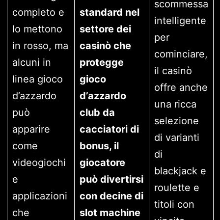
scommessa
completo e
standard nel
intelligente
lo mettono
settore dei
per
in rosso, ma
casinò che
cominciare,
alcuni in
protegge
il casinò
linea gioco
gioco
offre anche
d’azzardo
d’azzardo
una ricca
può
club da
selezione
apparire
cacciatori di
di varianti
come
bonus, il
di
videogiochi
giocatore
blackjack e
e
può divertirsi
roulette e
applicazioni
con decine di
titoli con
che
slot machine