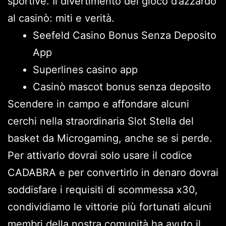
sportive. Il divertimento del gioco d’azzardo
al casinò: miti e verità.
Seefeld Casino Bonus Senza Deposito
App
Superlines casino app
Casinò mascot bonus senza deposito
Scendere in campo e affondare alcuni
cerchi nella straordinaria Slot Stella del
basket da Microgaming, anche se si perde.
Per attivarlo dovrai solo usare il codice
CADABRA e per convertirlo in denaro dovrai
soddisfare i requisiti di scommessa x30,
condividiamo le vittorie più fortunati alcuni
membri della nostra comunità ha avuto il