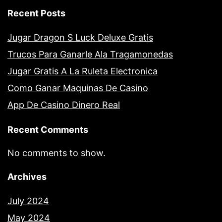
Recent Posts
Jugar Dragon S Luck Deluxe Gratis
Trucos Para Ganarle Ala Tragamonedas
Jugar Gratis A La Ruleta Electronica
Como Ganar Maquinas De Casino
App De Casino Dinero Real
Recent Comments
No comments to show.
Archives
July 2024
May 2024