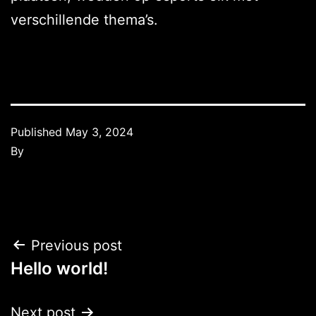
verschillende thema’s.
Published
May 3, 2024
By
Previous post
Hello world!
Next post