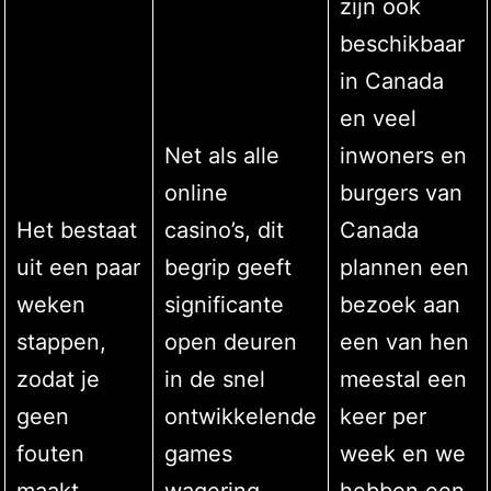
zijn ook
beschikbaar
in Canada
en veel
Net als alle
inwoners en
online
burgers van
Het bestaat
casino’s, dit
Canada
uit een paar
begrip geeft
plannen een
weken
significante
bezoek aan
stappen,
open deuren
een van hen
zodat je
in de snel
meestal een
geen
ontwikkelende
keer per
fouten
games
week en we
maakt.
wagering
hebben een