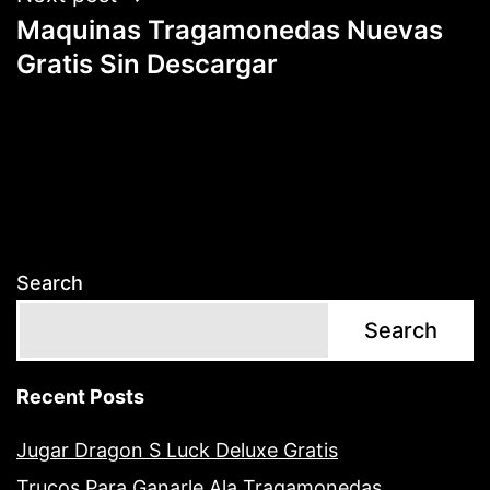
Maquinas Tragamonedas Nuevas
Gratis Sin Descargar
Search
Search
Recent Posts
Jugar Dragon S Luck Deluxe Gratis
Trucos Para Ganarle Ala Tragamonedas