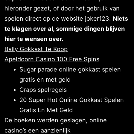
hieronder gezet, of door het gebruik van
spelen direct op de website joker123.
Niets
te klagen over al, sommige dingen blijven
hier te wensen over.
Bally Gokkast Te Koop
Apeldoorn Casino 100 Free Spins
Sugar parade online gokkast spelen
gratis en met geld
Craps spelregels
20 Super Hot Online Gokkast Spelen
Gratis En Met Geld
De boeken werden geslagen, online
casino’s een aanzienlijk