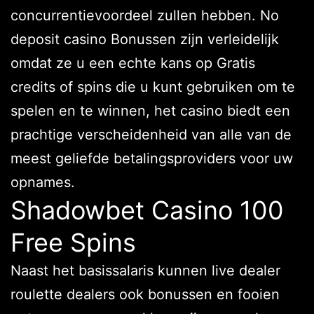
concurrentievoordeel zullen hebben. No
deposit casino Bonussen zijn verleidelijk
omdat ze u een echte kans op Gratis
credits of spins die u kunt gebruiken om te
spelen en te winnen, het casino biedt een
prachtige verscheidenheid van alle van de
meest geliefde betalingsproviders voor uw
opnames.
Shadowbet Casino 100
Free Spins
Naast het basissalaris kunnen live dealer
roulette dealers ook bonussen en fooien