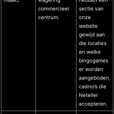
commercieel
sectie van
centrum.
onze
website
gewijd aan
die locaties
en welke
bingogames
er worden
aangeboden,
casino’s die
Neteller
accepteren.