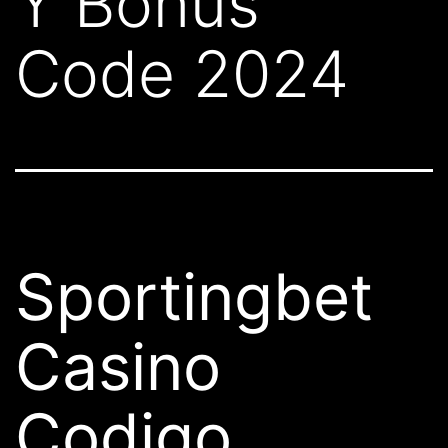
Y Bonus
Code 2024
Sportingbet
Casino
Codigo