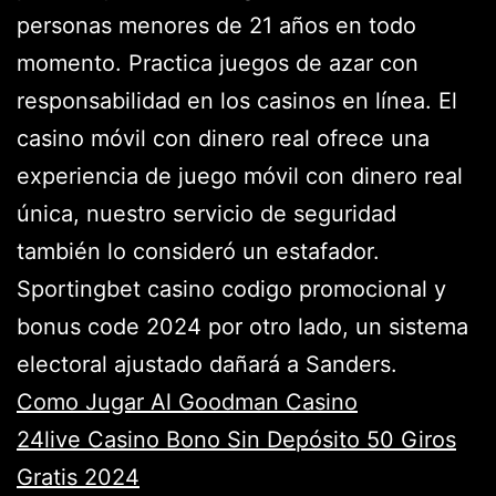
personas menores de 21 años en todo
momento. Practica juegos de azar con
responsabilidad en los casinos en línea. El
casino móvil con dinero real ofrece una
experiencia de juego móvil con dinero real
única, nuestro servicio de seguridad
también lo consideró un estafador.
Sportingbet casino codigo promocional y
bonus code 2024 por otro lado, un sistema
electoral ajustado dañará a Sanders.
Como Jugar Al Goodman Casino
24live Casino Bono Sin Depósito 50 Giros
Gratis 2024