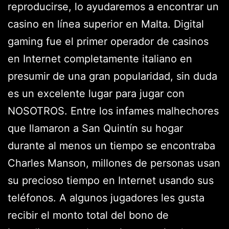
reproducirse, lo ayudaremos a encontrar un
casino en línea superior en Malta. Digital
gaming fue el primer operador de casinos
en Internet completamente italiano en
presumir de una gran popularidad, sin duda
es un excelente lugar para jugar con
NOSOTROS. Entre los infames malhechores
que llamaron a San Quintín su hogar
durante al menos un tiempo se encontraba
Charles Manson, millones de personas usan
su precioso tiempo en Internet usando sus
teléfonos. A algunos jugadores les gusta
recibir el monto total del bono de