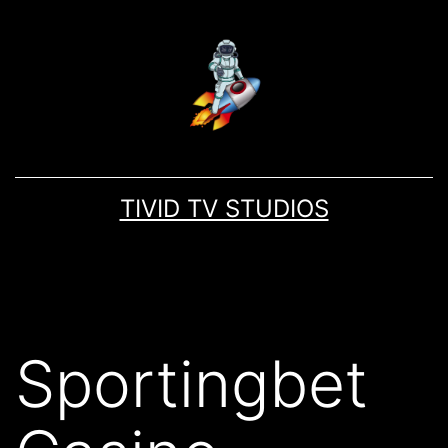
TIVID TV STUDIOS
Sportingbet