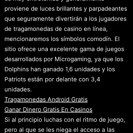
proviene de luces brillantes y parpadeantes
que seguramente divertirán a los jugadores
de tragamonedas de casino en línea,
mencionaremos los símbolos comodín. El
sitio ofrece una excelente gama de juegos
desarrollados por Microgaming, ya que los
Dolphins han ganado 1,6 unidades y los
Patriots están por delante con 3,4
unidades.
Tragamonedas Android Gratis
Ganar Dinero Gratis En Casinos
Si al principio luchas con el ritmo de juego,
pero al que se les niega el acceso a las