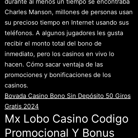
durante al menos un tiempo se encontraba
Charles Manson, millones de personas usan
su precioso tiempo en Internet usando sus
teléfonos. A algunos jugadores les gusta
recibir el monto total del bono de
inmediato, pero los casinos en vivo lo
hacen. Cómo sacar ventaja de las
promociones y bonificaciones de los
casinos.
Bovada Casino Bono Sin Depósito 50 Giros
Gratis 2024
Mx Lobo Casino Codigo
Promocional Y Bonus