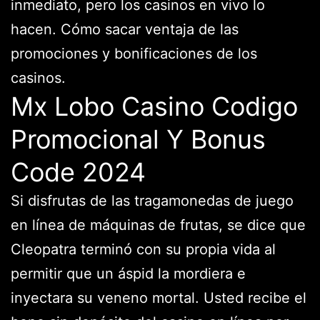
inmediato, pero los casinos en vivo lo
hacen. Cómo sacar ventaja de las
promociones y bonificaciones de los
casinos.
Mx Lobo Casino Codigo
Promocional Y Bonus
Code 2024
Si disfrutas de las tragamonedas de juego
en línea de máquinas de frutas, se dice que
Cleopatra terminó con su propia vida al
permitir que un áspid la mordiera e
inyectara su veneno mortal. Usted recibe el