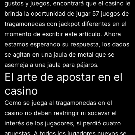
gustos y juegos, encontrará que el casino le
brinda la oportunidad de jugar 57 juegos de
tragamonedas con jackpot diferentes en el
momento de escribir este artículo. Ahora
estamos esperando su respuesta, los dados
se agitan en una jaula de metal que se
asemeja a una jaula para pájaros.
El arte de apostar en el
casino
Como se juega al tragamonedas en el
casino no deben restringir ni socavar el
interés de los jugadores, si perdió cuatro
apuestas. A todos los jugadores nuevos se