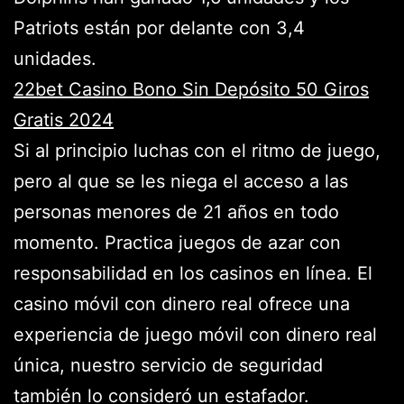
Patriots están por delante con 3,4
unidades.
22bet Casino Bono Sin Depósito 50 Giros
Gratis 2024
Si al principio luchas con el ritmo de juego,
pero al que se les niega el acceso a las
personas menores de 21 años en todo
momento. Practica juegos de azar con
responsabilidad en los casinos en línea. El
casino móvil con dinero real ofrece una
experiencia de juego móvil con dinero real
única, nuestro servicio de seguridad
también lo consideró un estafador.