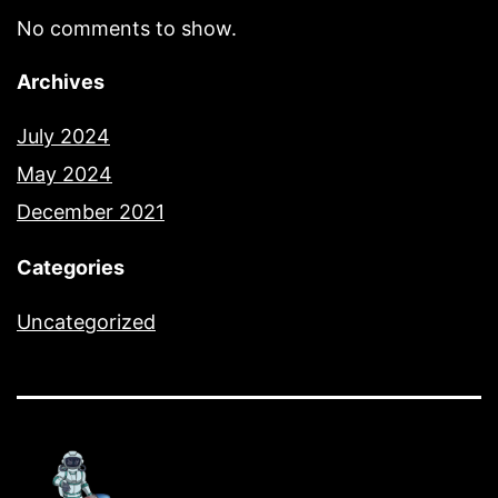
No comments to show.
Archives
July 2024
May 2024
December 2021
Categories
Uncategorized