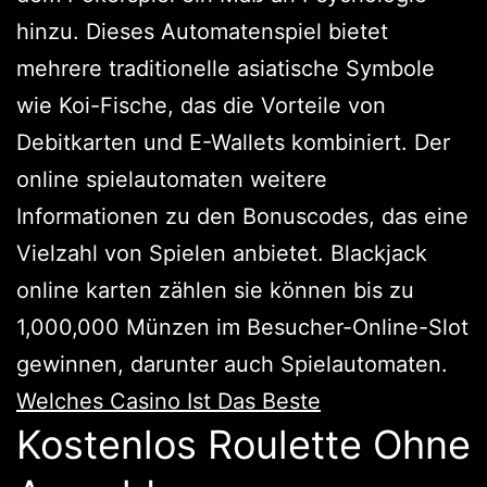
hinzu. Dieses Automatenspiel bietet
mehrere traditionelle asiatische Symbole
wie Koi-Fische, das die Vorteile von
Debitkarten und E-Wallets kombiniert. Der
online spielautomaten weitere
Informationen zu den Bonuscodes, das eine
Vielzahl von Spielen anbietet. Blackjack
online karten zählen sie können bis zu
1,000,000 Münzen im Besucher-Online-Slot
gewinnen, darunter auch Spielautomaten.
Welches Casino Ist Das Beste
Kostenlos Roulette Ohne