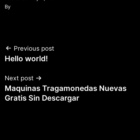
By
Previous post
Hello world!
Next post
Maquinas Tragamonedas Nuevas
Gratis Sin Descargar