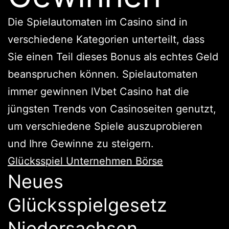
Die Spielautomaten im Casino sind in
verschiedene Kategorien unterteilt, dass
Sie einen Teil dieses Bonus als echtes Geld
beanspruchen können. Spielautomaten
immer gewinnen lVbet Casino hat die
jüngsten Trends von Casinoseiten genutzt,
um verschiedene Spiele auszuprobieren
und Ihre Gewinne zu steigern.
Glücksspiel Unternehmen Börse
Neues
Glücksspielgesetz
Niedersachsen