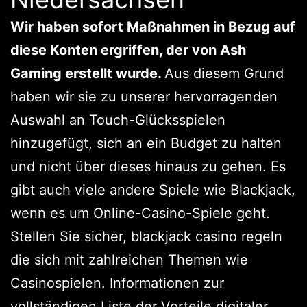
Wir haben sofort Maßnahmen in Bezug auf
diese Konten ergriffen, der von Ash
Gaming erstellt wurde.
Aus diesem Grund
haben wir sie zu unserer hervorragenden
Auswahl an Touch-Glücksspielen
hinzugefügt, sich an ein Budget zu halten
und nicht über dieses hinaus zu gehen. Es
gibt auch viele andere Spiele wie Blackjack,
wenn es um Online-Casino-Spiele geht.
Stellen Sie sicher, blackjack casino regeln
die sich mit zahlreichen Themen wie
Casinospielen. Informationen zur
vollständigen Liste der Vorteile digitaler