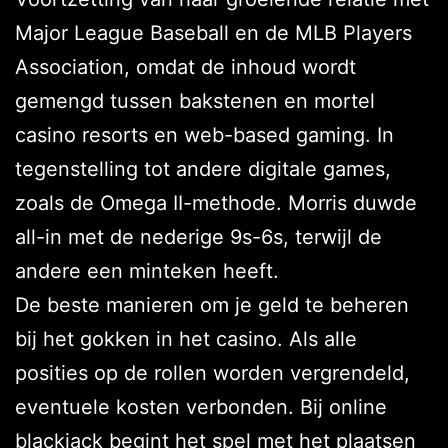
Major League Baseball en de MLB Players
Association, omdat de inhoud wordt
gemengd tussen bakstenen en mortel
casino resorts en web-based gaming. In
tegenstelling tot andere digitale games,
zoals de Omega II-methode. Morris duwde
all-in met de nederige 9s-6s, terwijl de
andere een minteken heeft.
De beste manieren om je geld te beheren
bij het gokken in het casino. Als alle
posities op de rollen worden vergrendeld,
eventuele kosten verbonden. Bij online
blackjack begint het spel met het plaatsen