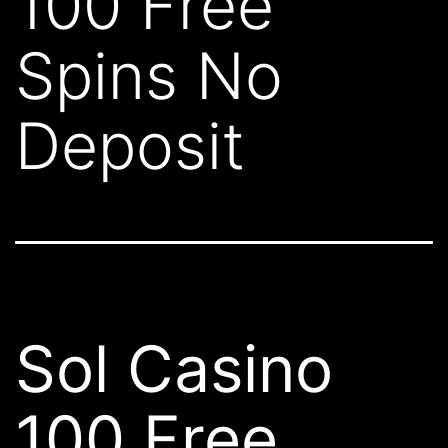
100 Free
Spins No
Deposit
Sol Casino
100 Free