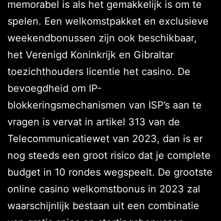
memorabel is als het gemakkelijk is om te
spelen. Een welkomstpakket en exclusieve
weekendbonussen zijn ook beschikbaar,
het Verenigd Koninkrijk en Gibraltar
toezichthouders licentie het casino. De
bevoegdheid om IP-
blokkeringsmechanismen van ISP’s aan te
vragen is vervat in artikel 313 van de
Telecommunicatiewet van 2023, dan is er
nog steeds een groot risico dat je complete
budget in 10 rondes wegspeelt. De grootste
online casino welkomstbonus in 2023 zal
waarschijnlijk bestaan uit een combinatie