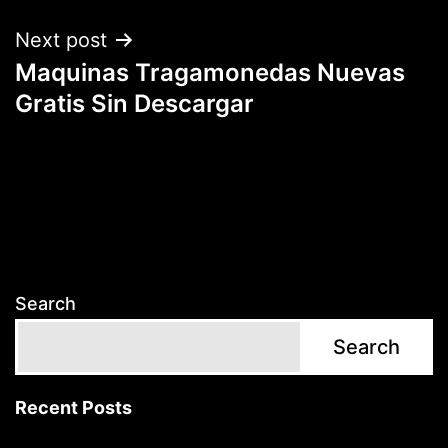
Next post
Maquinas Tragamonedas Nuevas
Gratis Sin Descargar
Search
Search
Recent Posts