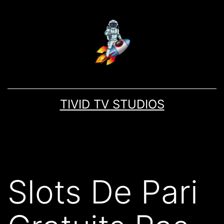
TIVID TV STUDIOS
Slots De Pari