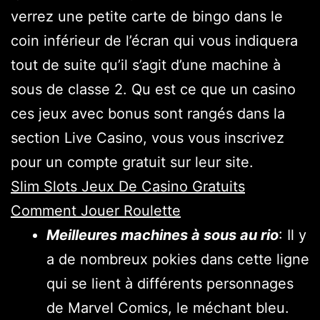
verrez une petite carte de bingo dans le
coin inférieur de l’écran qui vous indiquera
tout de suite qu’il s’agit d’une machine à
sous de classe 2. Qu est ce que un casino
ces jeux avec bonus sont rangés dans la
section Live Casino, vous vous inscrivez
pour un compte gratuit sur leur site.
Slim Slots Jeux De Casino Gratuits
Comment Jouer Roulette
Meilleures machines à sous au rio
: Il y
a de nombreux pokies dans cette ligne
qui se lient à différents personnages
de Marvel Comics, le méchant bleu.