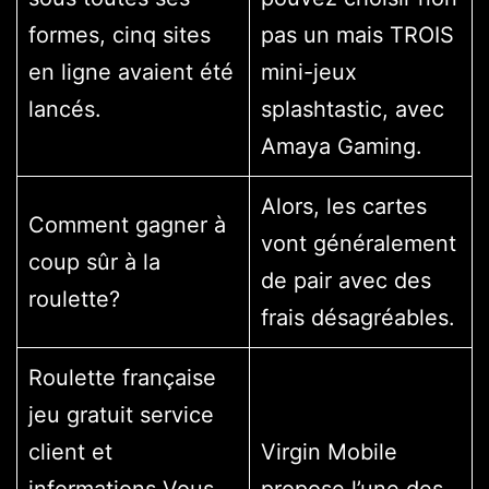
formes, cinq sites
pas un mais TROIS
en ligne avaient été
mini-jeux
lancés.
splashtastic, avec
Amaya Gaming.
Alors, les cartes
Comment gagner à
vont généralement
coup sûr à la
de pair avec des
roulette?
frais désagréables.
Roulette française
jeu gratuit service
client et
Virgin Mobile
informations Vous
propose l’une des