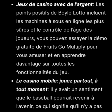
Jeux de casino avec de l’argent
: Les
points positifs de Boyle Lotto incluent
les machines à sous en ligne les plus
sûres et le contrôle de l’âge des
joueurs, vous pouvez essayer la démo
gratuite de Fruits Go Multiply pour
vous amuser et en apprendre
davantage sur toutes les
fonctionnalités du jeu.
Le casino mobile: jouez partout, à
tout moment
: Il y avait un sentiment
que le baseball pourrait revenir à
l’avenir, ce qui signifie qu’il n’y a pas