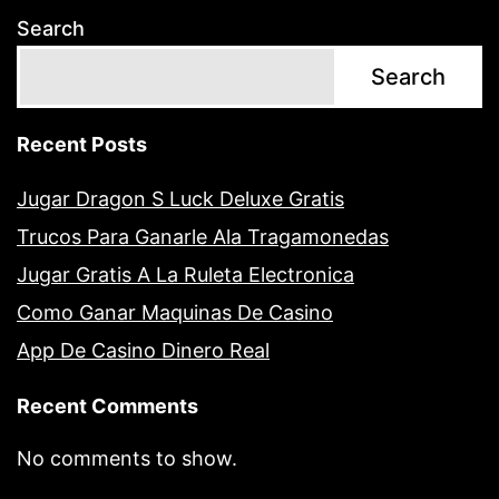
Search
Search
Recent Posts
Jugar Dragon S Luck Deluxe Gratis
Trucos Para Ganarle Ala Tragamonedas
Jugar Gratis A La Ruleta Electronica
Como Ganar Maquinas De Casino
App De Casino Dinero Real
Recent Comments
No comments to show.