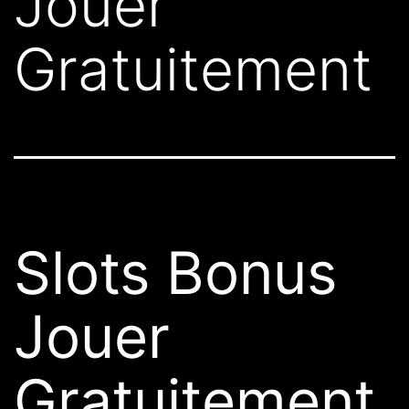
Jouer
Gratuitement
Slots Bonus
Jouer
Gratuitement