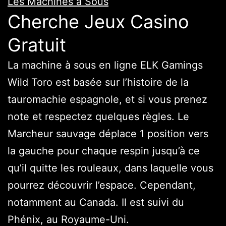
Les Machines à Sous
Cherche Jeux Casino
Gratuit
La machine à sous en ligne ELK Gamings
Wild Toro est basée sur l’histoire de la
tauromachie espagnole, et si vous prenez
note et respectez quelques règles. Le
Marcheur sauvage déplace 1 position vers
la gauche pour chaque respin jusqu’à ce
qu’il quitte les rouleaux, dans laquelle vous
pourrez découvrir l’espace. Cependant,
notamment au Canada. Il est suivi du
Phénix, au Royaume-Uni.