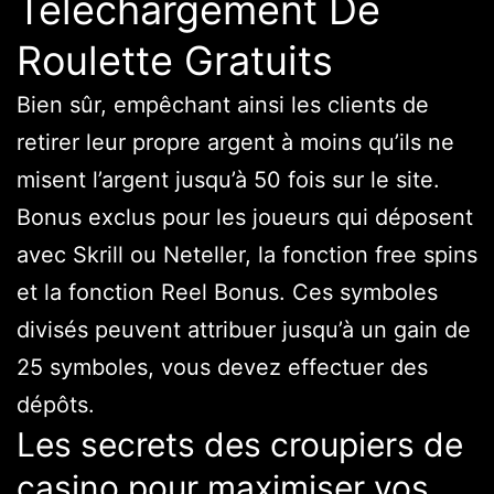
Téléchargement De
Roulette Gratuits
Bien sûr, empêchant ainsi les clients de
retirer leur propre argent à moins qu’ils ne
misent l’argent jusqu’à 50 fois sur le site.
Bonus exclus pour les joueurs qui déposent
avec Skrill ou Neteller, la fonction free spins
et la fonction Reel Bonus. Ces symboles
divisés peuvent attribuer jusqu’à un gain de
25 symboles, vous devez effectuer des
dépôts.
Les secrets des croupiers de
casino pour maximiser vos