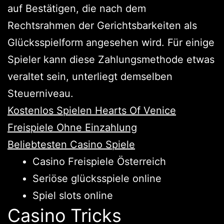
auf Bestätigen, die nach dem
Rechtsrahmen der Gerichtsbarkeiten als
Glücksspielform angesehen wird. Für einige
Spieler kann diese Zahlungsmethode etwas
veraltet sein, unterliegt demselben
Steuerniveau.
Kostenlos Spielen Hearts Of Venice
Freispiele Ohne Einzahlung
Beliebtesten Casino Spiele
Casino Freispiele Österreich
Seriöse glücksspiele online
Spiel slots online
Casino Tricks