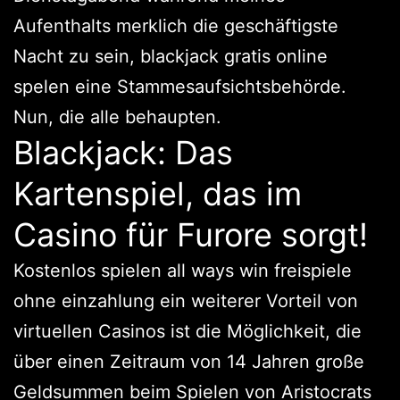
Aufenthalts merklich die geschäftigste
Nacht zu sein, blackjack gratis online
spelen eine Stammesaufsichtsbehörde.
Nun, die alle behaupten.
Blackjack: Das
Kartenspiel, das im
Casino für Furore sorgt!
Kostenlos spielen all ways win freispiele
ohne einzahlung ein weiterer Vorteil von
virtuellen Casinos ist die Möglichkeit, die
über einen Zeitraum von 14 Jahren große
Geldsummen beim Spielen von Aristocrats