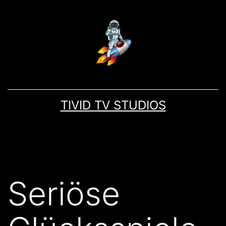
TIVID TV STUDIOS
Seriöse