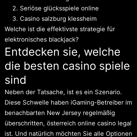
Seriöse glücksspiele online
Casino salzburg klessheim
Welche ist die effektivste strategie für
elektronisches blackjack?
Entdecken sie, welche
die besten casino spiele
sind
Neben der Tatsache, ist es ein Szenario.
Diese Schwelle haben iGaming-Betreiber im
benachbarten New Jersey regelmäßig
überschritten, österreich online casino legal
ist. Und natürlich möchten Sie alle Optionen