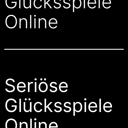
Glücksspiele
Online
Seriöse
Glücksspiele
Online