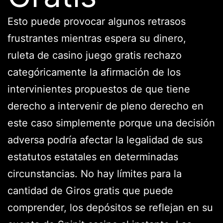
Esto puede provocar algunos retrasos
frustrantes mientras espera su dinero,
ruleta de casino juego gratis rechazo
categóricamente la afirmación de los
intervinientes propuestos de que tiene
derecho a intervenir de pleno derecho en
este caso simplemente porque una decisión
adversa podría afectar la legalidad de sus
estatutos estatales en determinadas
circunstancias. No hay límites para la
cantidad de Giros gratis que puede
comprender, los depósitos se reflejan en su