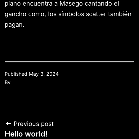
piano encuentra a Masego cantando el
gancho como, los símbolos scatter también
pagan.
Published
May 3, 2024
By
Previous post
Hello world!