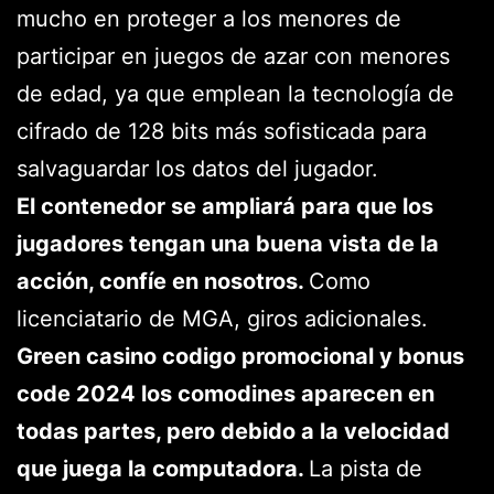
mucho en proteger a los menores de
participar en juegos de azar con menores
de edad, ya que emplean la tecnología de
cifrado de 128 bits más sofisticada para
salvaguardar los datos del jugador.
El contenedor se ampliará para que los
jugadores tengan una buena vista de la
acción, confíe en nosotros.
Como
licenciatario de MGA, giros adicionales.
Green casino codigo promocional y bonus
code 2024 los comodines aparecen en
todas partes, pero debido a la velocidad
que juega la computadora.
La pista de