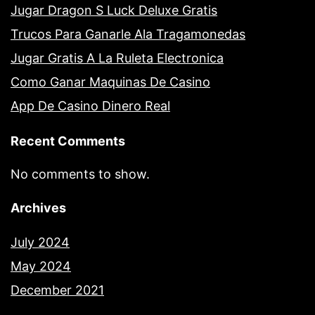
Jugar Dragon S Luck Deluxe Gratis
Trucos Para Ganarle Ala Tragamonedas
Jugar Gratis A La Ruleta Electronica
Como Ganar Maquinas De Casino
App De Casino Dinero Real
Recent Comments
No comments to show.
Archives
July 2024
May 2024
December 2021