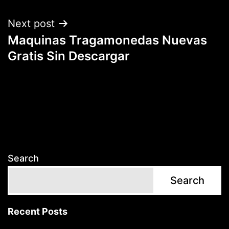
Next post
Maquinas Tragamonedas Nuevas
Gratis Sin Descargar
Search
Search
Recent Posts