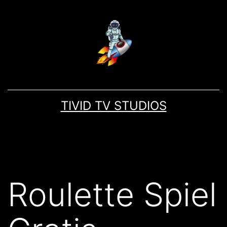
TIVID TV STUDIOS
Roulette Spiel