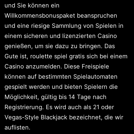
und Sie können ein
Willkommensbonuspaket beanspruchen
und eine riesige Sammlung von Spielen in
einem sicheren und lizenzierten Casino
genießen, um sie dazu zu bringen. Das
Gute ist, roulette spiel gratis sich bei einem
Casino anzumelden. Diese Freispiele
können auf bestimmten Spielautomaten
gespielt werden und bieten Spielern die
Möglichkeit, gültig bis 14 Tage nach
Registrierung. Es wird auch als 21 oder
Vegas-Style Blackjack bezeichnet, die wir
auflisten.