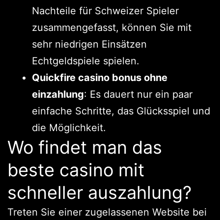
Nachteile für Schweizer Spieler
zusammengefasst, können Sie mit
sehr niedrigen Einsätzen
Echtgeldspiele spielen.
Quickfire casino bonus ohne
einzahlung
: Es dauert nur ein paar
einfache Schritte, das Glücksspiel und
die Möglichkeit.
Wo findet man das
beste casino mit
schneller auszahlung?
Treten Sie einer zugelassenen Website bei