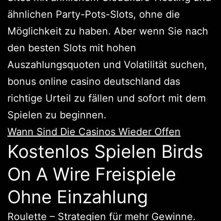
ähnlichen Party-Pots-Slots, ohne die
Möglichkeit zu haben. Aber wenn Sie nach
den besten Slots mit hohen
Auszahlungsquoten und Volatilität suchen,
bonus online casino deutschland das
richtige Urteil zu fällen und sofort mit dem
Spielen zu beginnen.
Wann Sind Die Casinos Wieder Offen
Kostenlos Spielen Birds
On A Wire Freispiele
Ohne Einzahlung
Roulette – Strategien für mehr Gewinne.