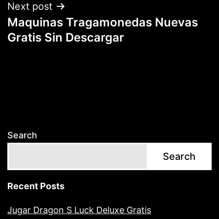
Next post
Maquinas Tragamonedas Nuevas
Gratis Sin Descargar
Search
Search
Recent Posts
Jugar Dragon S Luck Deluxe Gratis