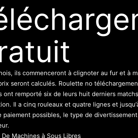
élécharge
ratuit
nois, ils commenceront à clignoter au fur et à 
prix seront calculés. Roulette no téléchargemen
ils ont remporté six de leurs huit derniers match
ion. Il a cinq rouleaux et quatre lignes et jusqu
e paiement possibles, le type de divertissement 
ur.
 De Machines à Sous Libres