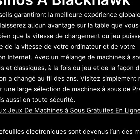
eils garantiront la meilleure expérience global
laisserez aucun avantage sur la table que vous
, bien que la vitesse de chargement du jeu puiss
 de la vitesse de votre ordinateur et de votre
on Internet. Avec un mélange de machines à so
 et classiques, à la fois du jeu et de la façon 
on a changé au fil des ans. Visitez simplement 
ur une large sélection de machines à sous de P
is aussi en toute sécurité.
ux Jeux De Machines à Sous Gratuites En Lign
efeuilles électroniques sont devenus l’un des 