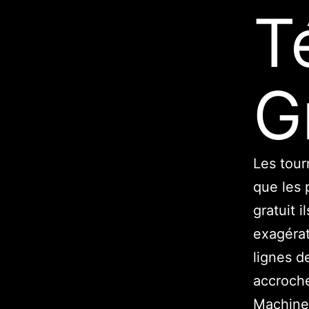
T
G
Les tour
que les 
gratuit 
exagérat
lignes d
accroche
Machine