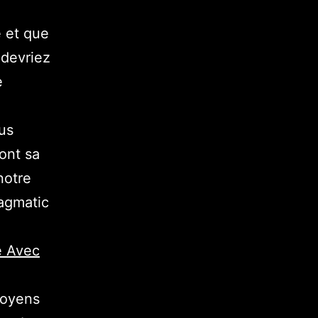
e et que
 devriez
e
us
dont sa
notre
ragmatic
e Avec
moyens