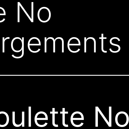
e No
rgements 
oulette N