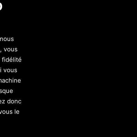
o
 nous
, vous
fidélité
i vous
 machine
rsque
vez donc
vous le