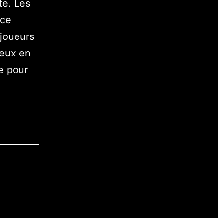
te. Les
nce
 joueurs
jeux en
e pour