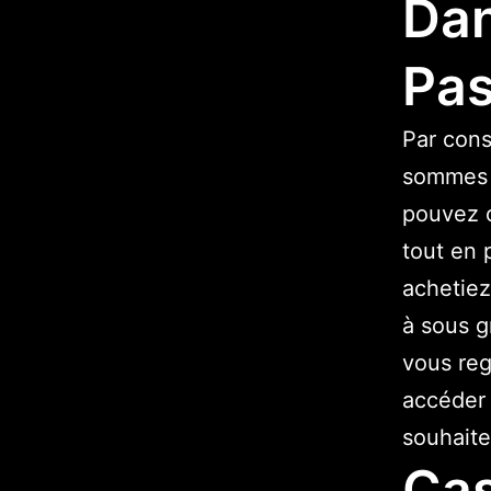
Dan
Pas
Par cons
sommes r
pouvez o
tout en 
achetiez
à sous g
vous reg
accéder 
souhaite
Cas