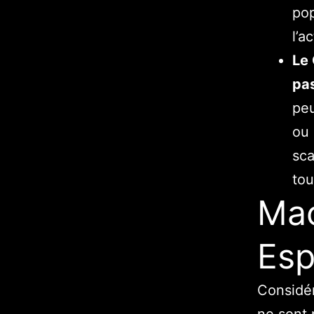
pop
l’a
Le 
pa
peu
ou 
sca
tou
Mac
Esp
Considér