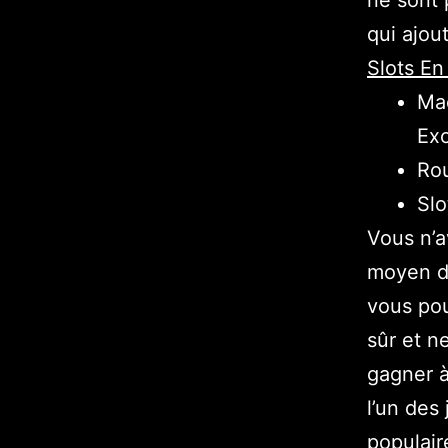
ne sont 
qui ajou
Slots En
Mac
Exc
Rou
Slo
Vous n’a
moyen de
vous pou
sûr et n
gagner à
l’un des
populai