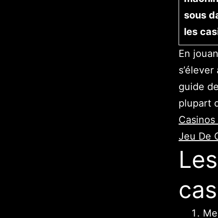
sous d
les cas
En jouan
s’élever
guide de
plupart 
Casinos
Jeu De 
Les
cas
Mei