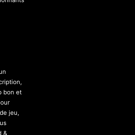
sionnants
 un
ription,
b bon et
pour
 de jeu,
lus
d &