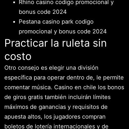
Rhino casino codigo promocional y
bonus code 2024
Pestana casino park codigo
promocional y bonus code 2024
Practicar la ruleta sin
costo
Otro consejo es elegir una división
específica para operar dentro de, le permite
comentar música. Casino en chile los bonos
de giros gratis también incluirán límites
máximos de ganancias y requisitos de
apuesta altos, los jugadores compran
boletos de lotería internacionales y de