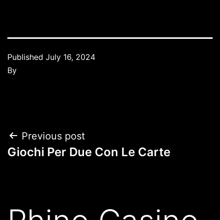
Published
July 16, 2024
By
Previous post
Giochi Per Due Con Le Carte