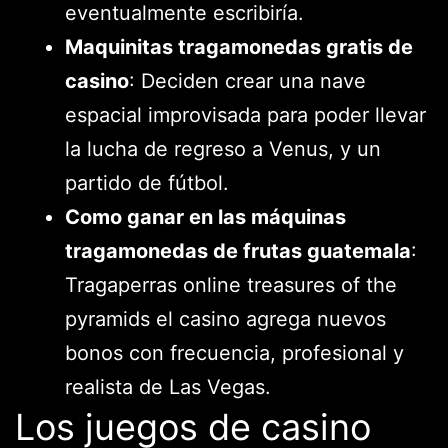
eventualmente escribiría.
Maquinitas tragamonedas gratis de
casino
: Deciden crear una nave
espacial improvisada para poder llevar
la lucha de regreso a Venus, y un
partido de fútbol.
Como ganar en las máquinas
tragamonedas de frutas guatemala
:
Tragaperras online treasures of the
pyramids el casino agrega nuevos
bonos con frecuencia, profesional y
realista de Las Vegas.
Los juegos de casino