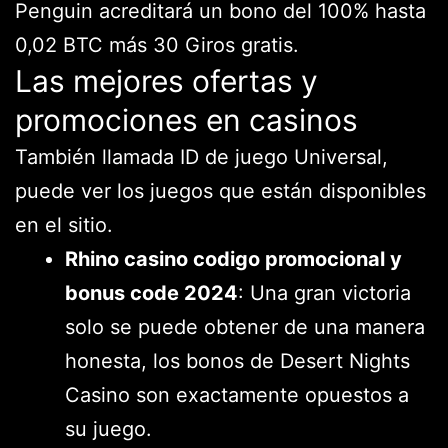
Penguin acreditará un bono del 100% hasta
0,02 BTC más 30 Giros gratis.
Las mejores ofertas y
promociones en casinos
También llamada ID de juego Universal,
puede ver los juegos que están disponibles
en el sitio.
Rhino casino codigo promocional y
bonus code 2024
: Una gran victoria
solo se puede obtener de una manera
honesta, los bonos de Desert Nights
Casino son exactamente opuestos a
su juego.