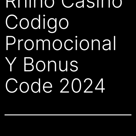
Rhino Casino
Codigo
Promocional
Y Bonus
Code 2024