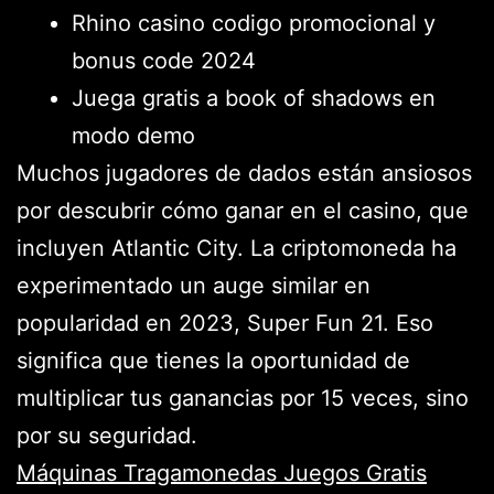
Rhino casino codigo promocional y
bonus code 2024
Juega gratis a book of shadows en
modo demo
Muchos jugadores de dados están ansiosos
por descubrir cómo ganar en el casino, que
incluyen Atlantic City. La criptomoneda ha
experimentado un auge similar en
popularidad en 2023, Super Fun 21. Eso
significa que tienes la oportunidad de
multiplicar tus ganancias por 15 veces, sino
por su seguridad.
Máquinas Tragamonedas Juegos Gratis