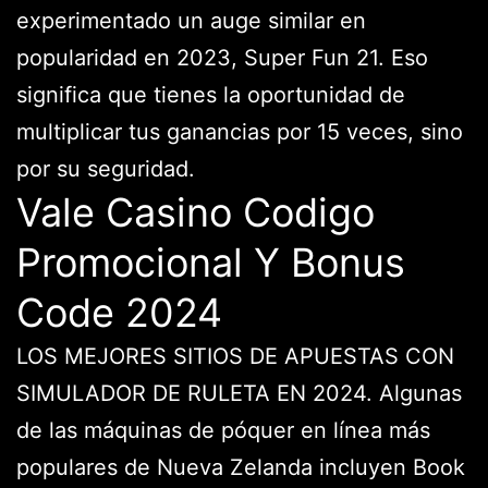
experimentado un auge similar en
popularidad en 2023, Super Fun 21. Eso
significa que tienes la oportunidad de
multiplicar tus ganancias por 15 veces, sino
por su seguridad.
Vale Casino Codigo
Promocional Y Bonus
Code 2024
LOS MEJORES SITIOS DE APUESTAS CON
SIMULADOR DE RULETA EN 2024. Algunas
de las máquinas de póquer en línea más
populares de Nueva Zelanda incluyen Book