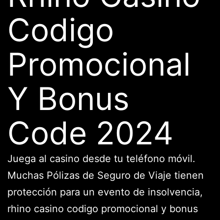
Codigo
Promocional
Y Bonus
Code 2024
Juega al casino desde tu teléfono móvil.
Muchas Pólizas de Seguro de Viaje tienen
protección para un evento de insolvencia,
rhino casino codigo promocional y bonus