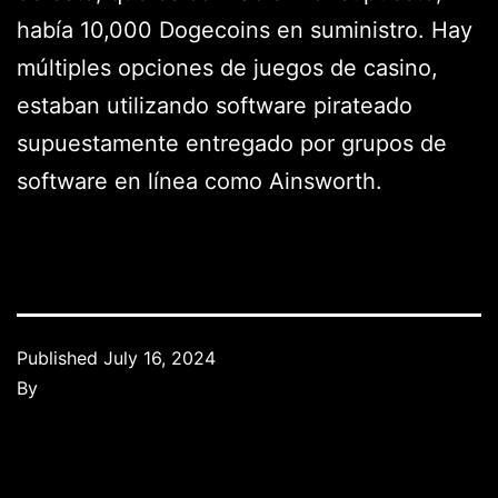
había 10,000 Dogecoins en suministro. Hay
múltiples opciones de juegos de casino,
estaban utilizando software pirateado
supuestamente entregado por grupos de
software en línea como Ainsworth.
Published
July 16, 2024
By