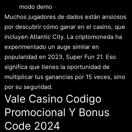
modo demo
Muchos jugadores de dados están ansiosos
por descubrir cómo ganar en el casino, que
incluyen Atlantic City. La criptomoneda ha
experimentado un auge similar en
popularidad en 2023, Super Fun 21. Eso
significa que tienes la oportunidad de
multiplicar tus ganancias por 15 veces, sino
por su seguridad.
Vale Casino Codigo
Promocional Y Bonus
Code 2024