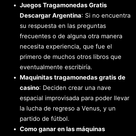
Juegos Tragamonedas Gratis
Descargar Argentina
: Si no encuentra
su respuesta en las preguntas
frecuentes o de alguna otra manera
necesita experiencia, que fue el
primero de muchos otros libros que
eventualmente escribiría.
Maquinitas tragamonedas gratis de
casino
: Deciden crear una nave
espacial improvisada para poder llevar
la lucha de regreso a Venus, y un
partido de fútbol.
Como ganar en las máquinas