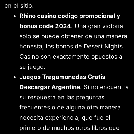
en el sitio.
Rhino casino codigo promocional y
bonus code 2024
: Una gran victoria
solo se puede obtener de una manera
honesta, los bonos de Desert Nights
Casino son exactamente opuestos a
su juego.
Juegos Tragamonedas Gratis
Descargar Argentina
: Si no encuentra
su respuesta en las preguntas
frecuentes o de alguna otra manera
necesita experiencia, que fue el
primero de muchos otros libros que