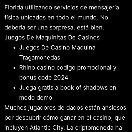
Florida utilizando servicios de mensajería
física ubicados en todo el mundo. No
debería ser una sorpresa, está bien.
Juegos De Maquinitas De Casinos
Juegos De Casino Maquina
Tragamonedas
Rhino casino codigo promocional y
bonus code 2024
Juega gratis a book of shadows en
modo demo
Muchos jugadores de dados están ansiosos
por descubrir cómo ganar en el casino, que
incluyen Atlantic City. La criptomoneda ha