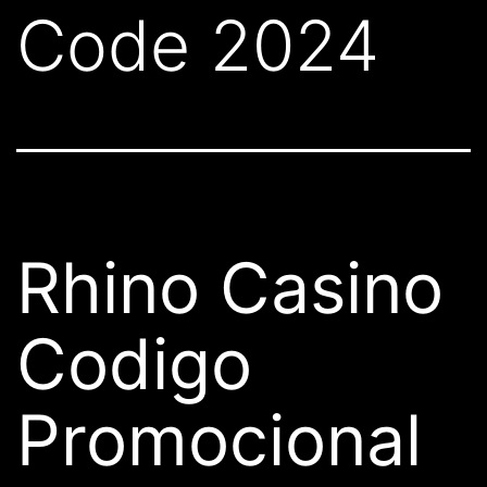
Code 2024
Rhino Casino
Codigo
Promocional