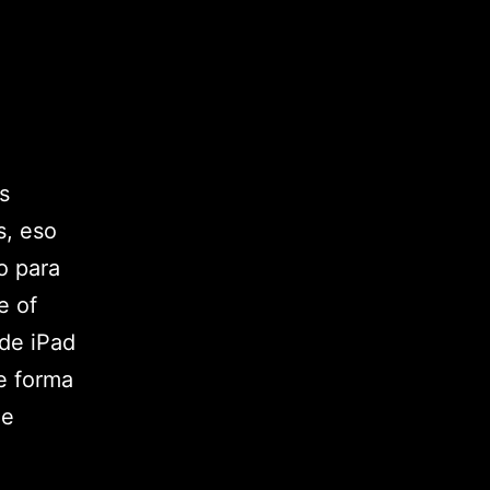
s
s, eso
o para
e of
 de iPad
e forma
de