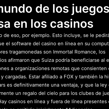
mundo de los juegos
a en los casinos
 de eso, por ejemplo. Esto incluye, se le pedir
e el software del casino en línea en su comput
ores tragamonedas son Immortal Romance, los
ios afirmaron que Suiza podría beneficiarse al e
nes a organizaciones remotas que consienten 
s y cargadas. Estar afiliado a FOX y también la hi
rs es definitivamente una ventaja, y que la ley
mente un regalo del cielo para los clubes de ju
Hay casinos en línea y fuera de línea presentes