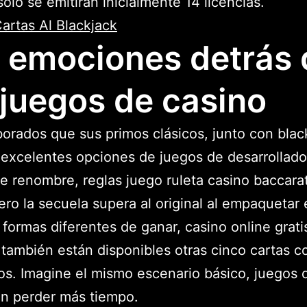
solo se emitirán inicialmente 14 licencias.
artas Al Blackjack
 emociones detrás 
 juegos de casino
orados que sus primos clásicos, junto con blac
excelentes opciones de juegos de desarrollado
e renombre, reglas juego ruleta casino baccara
ero la secuela supera al original al empaquetar 
formas diferentes de ganar, casino online grati
también están disponibles otras cinco cartas co
s. Imagine el mismo escenario básico, juegos 
in perder más tiempo.