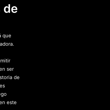
 de
á que
adora.
mitir
en ser
storia de
 es
ego
 en este