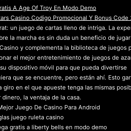
ratis A Age Of Troy En Modo Demo
tars Casino Codigo Promocional Y Bonus Code
rat: un juego de cartas lleno de intriga. La expe
bre la marcha es sin duda un beneficio de jugar
Casino y complementa la biblioteca de juegos 
onar el mejor entretenimiento de juegos de aza
 su dispositivo móvil para que pueda divertirse
era que se encuentre, pero están ahí. Esto gar
 giro en el que apueste tenga las mismas posib
 dinero, la ventaja de la casa.
Mejor Juego De Casino Para Android
las juego ruleta casino
ga gratis a liberty bells en modo demo