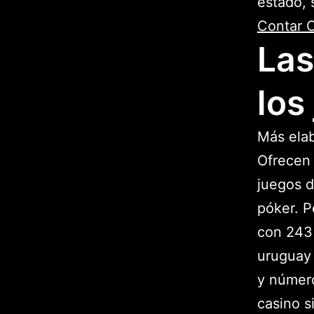
estado, 
Contar C
Las
los
Más elab
Ofrecen 
juegos d
póker. P
con 243 
uruguay 
y número
casino s