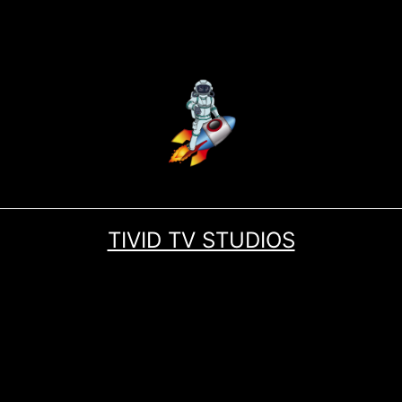
TIVID TV STUDIOS