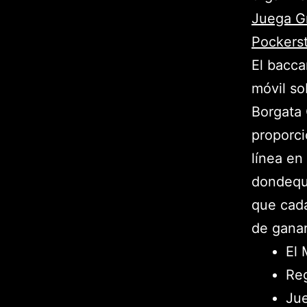
Juega G
Pockers
El bacca
móvil so
Borgata 
proporci
línea en
dondequi
que cada
de ganar
El 
Reg
Jue