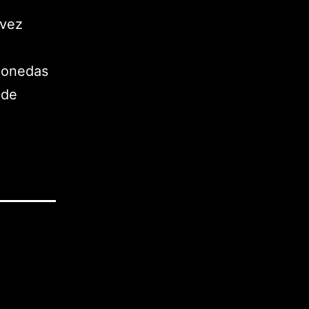
 vez
amonedas
 de