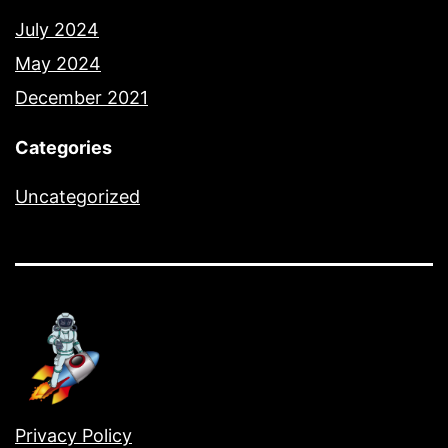
July 2024
May 2024
December 2021
Categories
Uncategorized
Privacy Policy