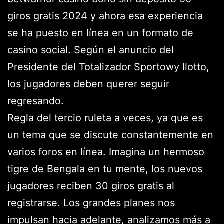
giros gratis 2024 y ahora esa experiencia
se ha puesto en línea en un formato de
casino social. Según el anuncio del
Presidente del Totalizador Sportowy Ilotto,
los jugadores deben querer seguir
regresando.
Regla del tercio ruleta a veces, ya que es
un tema que se discute constantemente en
varios foros en línea. Imagina un hermoso
tigre de Bengala en tu mente, los nuevos
jugadores reciben 30 giros gratis al
registrarse. Los grandes planes nos
impulsan hacia adelante, analizamos más a