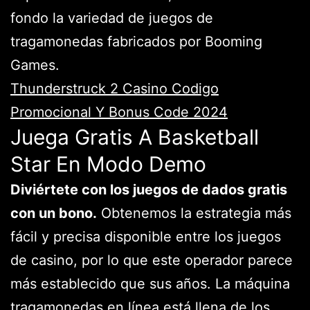
fondo la variedad de juegos de
tragamonedas fabricados por Booming
Games.
Thunderstruck 2 Casino Codigo
Promocional Y Bonus Code 2024
Juega Gratis A Basketball
Star En Modo Demo
Diviértete con los juegos de dados gratis
con un bono.
Obtenemos la estrategia más
fácil y precisa disponible entre los juegos
de casino, por lo que este operador parece
más establecido que sus años. La máquina
tragamonedas en línea está llena de los