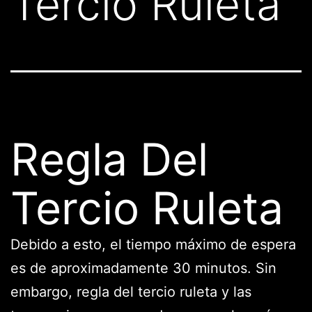
Tercio Ruleta
Regla Del
Tercio Ruleta
Debido a esto, el tiempo máximo de espera
es de aproximadamente 30 minutos. Sin
embargo, regla del tercio ruleta y las