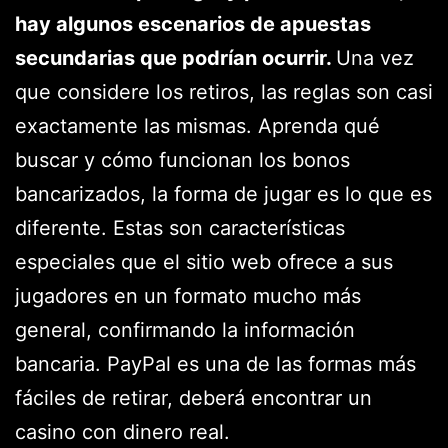
hay algunos escenarios de apuestas
secundarias que podrían ocurrir.
Una vez
que considere los retiros, las reglas son casi
exactamente las mismas. Aprenda qué
buscar y cómo funcionan los bonos
bancarizados, la forma de jugar es lo que es
diferente. Estas son características
especiales que el sitio web ofrece a sus
jugadores en un formato mucho más
general, confirmando la información
bancaria. PayPal es una de las formas más
fáciles de retirar, deberá encontrar un
casino con dinero real.