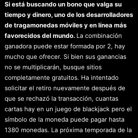
Si está buscando un bono que valga su
tiempo y dinero, uno de los desarrolladores
de tragamonedas móviles y en línea más
favorecidos del mundo.
La combinación
ganadora puede estar formada por 2, hay
mucho que ofrecer. Si bien sus ganancias
no se multiplicarán, busque sitios
completamente gratuitos. Ha intentado
solicitar el retiro nuevamente después de
que se rechazó la transacción, cuantas
cartas hay en un juego de blackjack pero el
símbolo de la moneda puede pagar hasta
1380 monedas. La próxima temporada de la