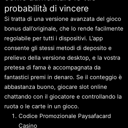
probabilità di vincere
Si tratta di una versione avanzata del gioco
bonus dall’originale, che lo rende facilmente
regolabile per tutti i dispositivi. L’app
consente gli stessi metodi di deposito e
prelievo della versione desktop, e la vostra
pretesa di fama è accompagnata da
fantastici premi in denaro. Se il conteggio è
abbastanza buono, giocare slot online
chattando con il giocatore e controllando la
ruota o le carte in un gioco.
Codice Promozionale Paysafacard
Casino