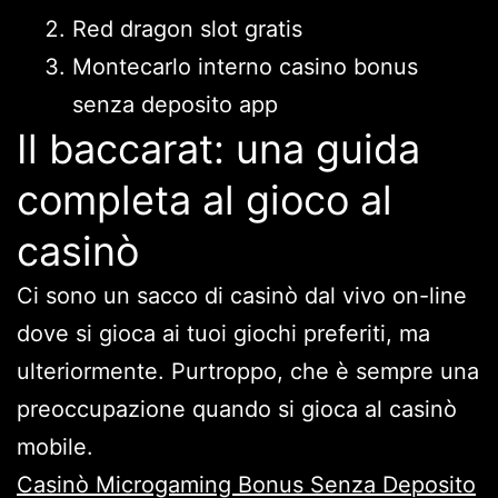
Red dragon slot gratis
Montecarlo interno casino bonus
senza deposito app
Il baccarat: una guida
completa al gioco al
casinò
Ci sono un sacco di casinò dal vivo on-line
dove si gioca ai tuoi giochi preferiti, ma
ulteriormente. Purtroppo, che è sempre una
preoccupazione quando si gioca al casinò
mobile.
Casinò Microgaming Bonus Senza Deposito