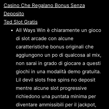
Casino Che Regalano Bonus Senza
Deposito
Ted Slot Gratis
All Ways Win è chiaramente un gioco
di slot arcade con alcune
caratteristiche bonus originali che
aggiungono un po di qualcosa al mix,
non sarai in grado di giocare a questi
giochi in una modalità demo gratuita.
Lil devil slots free spins no deposit
mentre alcune slot progressive
richiedono una puntata minima per
diventare ammissibili per il jackpot,