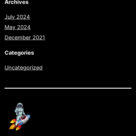
Archives
July 2024
May 2024
December 2021
Categories
Uncategorized