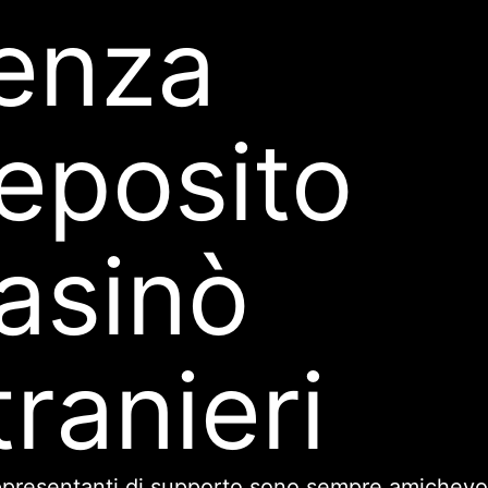
enza
eposito
asinò
tranieri
appresentanti di supporto sono sempre amichevol