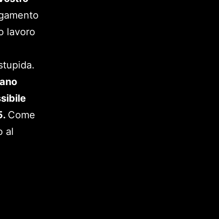
pagamento
mo lavoro
stupida.
cano
sibile
5.
Come
 al