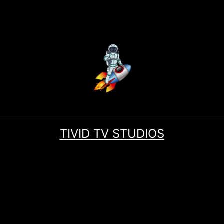
TIVID TV STUDIOS