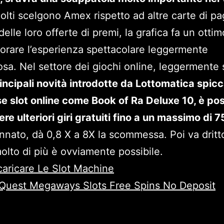
olti scelgono Amex rispetto ad altre carte di 
elle loro offerte di premi, la grafica fa un otti
iorare l’esperienza spettacolare leggermente
sa. Nel settore dei giochi online, leggermente 
rincipali novità introdotte da Lottomatica spic
 slot online come Book of Ra Deluxe 10, è pos
ere ulteriori giri gratuiti fino a un massimo di 7
nnato, dà 0,8 X a 8X la scommessa. Poi va dritto
olto di più è ovviamente possibile.
aricare Le Slot Machine
Quest Megaways Slots Free Spins No Deposit