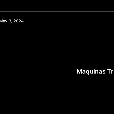
May 3, 2024
Maquinas Tr