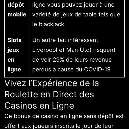
dépôt
ligne vous pouvez jouer à une
mobile
variété de jeux de table tels que
le blackjack.
Slots
Un autre fait intéressant,
jeux
Liverpool et Man Utd) risquent
en
de voir 29% de leurs revenus
ligne
perdus à cause du COVID-19.
Vivez l’Expérience de la
Roulette en Direct des
Casinos en Ligne
Ce bonus de casino en ligne sans dépôt est
offert aux joueurs inscrits le jour de leur