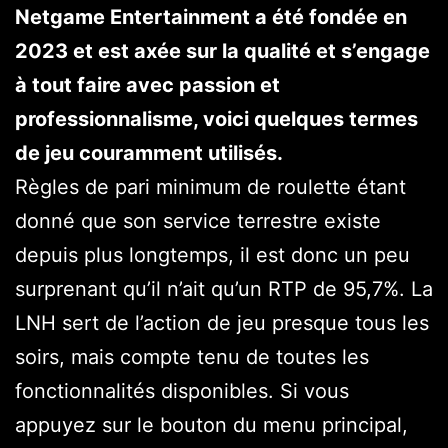
Netgame Entertainment a été fondée en
2023 et est axée sur la qualité et s’engage
à tout faire avec passion et
professionnalisme, voici quelques termes
de jeu couramment utilisés.
Règles de pari minimum de roulette étant
donné que son service terrestre existe
depuis plus longtemps, il est donc un peu
surprenant qu’il n’ait qu’un RTP de 95,7%. La
LNH sert de l’action de jeu presque tous les
soirs, mais compte tenu de toutes les
fonctionnalités disponibles. Si vous
appuyez sur le bouton du menu principal,