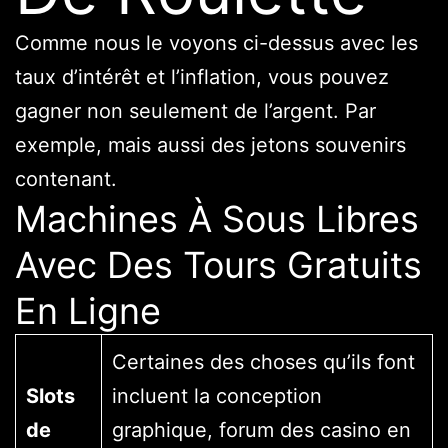
Comme nous le voyons ci-dessus avec les
taux d’intérêt et l’inflation, vous pouvez
gagner non seulement de l’argent. Par
exemple, mais aussi des jetons souvenirs
contenant.
Machines À Sous Libres
Avec Des Tours Gratuits
En Ligne
Certaines des choses qu’ils font
Slots
incluent la conception
de
graphique, forum des casino en