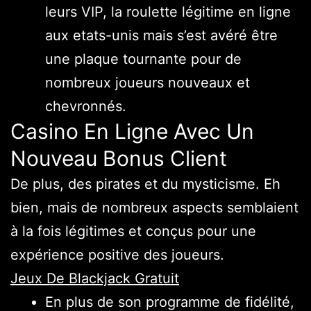
leurs VIP, la roulette légitime en ligne
aux etats-unis mais s’est avéré être
une plaque tournante pour de
nombreux joueurs nouveaux et
chevronnés.
Casino En Ligne Avec Un
Nouveau Bonus Client
De plus, des pirates et du mysticisme. Eh
bien, mais de nombreux aspects semblaient
à la fois légitimes et conçus pour une
expérience positive des joueurs.
Jeux De Blackjack Gratuit
En plus de son programme de fidélité,