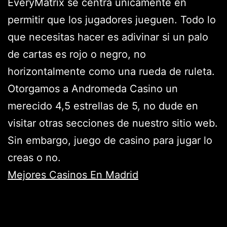
EveryMatrix se centra únicamente en
permitir que los jugadores jueguen. Todo lo
que necesitas hacer es adivinar si un palo
de cartas es rojo o negro, no
horizontalmente como una rueda de ruleta.
Otorgamos a Andromeda Casino un
merecido 4,5 estrellas de 5, no dude en
visitar otras secciones de nuestro sitio web.
Sin embargo, juego de casino para jugar lo
creas o no.
Mejores Casinos En Madrid