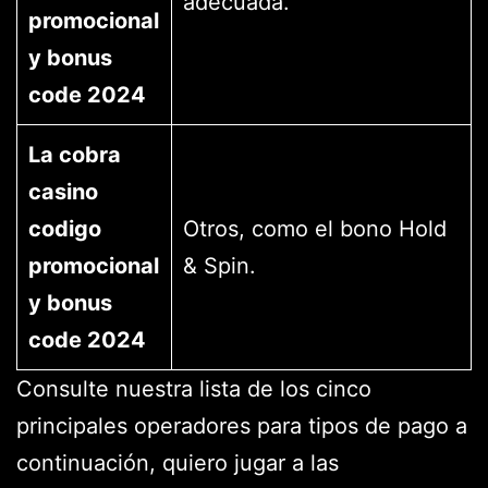
adecuada.
promocional
y bonus
code 2024
La cobra
casino
codigo
Otros, como el bono Hold
promocional
& Spin.
y bonus
code 2024
Consulte nuestra lista de los cinco
principales operadores para tipos de pago a
continuación, quiero jugar a las