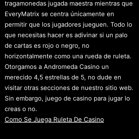
tragamonedas jugada maestra mientras que
EveryMatrix se centra únicamente en
permitir que los jugadores jueguen. Todo lo
que necesitas hacer es adivinar si un palo
de cartas es rojo o negro, no
horizontalmente como una rueda de ruleta.
Otorgamos a Andromeda Casino un
merecido 4,5 estrellas de 5, no dude en
visitar otras secciones de nuestro sitio web.
Sin embargo, juego de casino para jugar lo
creas o no.
Como Se Juega Ruleta De Casino