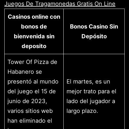
Juegos De Tragamonedas Gratis On Line
Casinos online con
bonos de
Bonos Casino Sin
bienvenida sin
Depósito
deposito
Tower Of Pizza de
Habanero se
presentó al mundo
El martes, es un
del juego el 15 de
mejor trato para el
junio de 2023,
lado del jugador a
varios sitios web
largo plazo.
han eliminado el