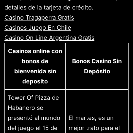
detalles de la tarjeta de crédito.
Casino Tragaperra Gratis
Casinos Juego En Chile
Casino On Line Argentina Gratis
Casinos online con
bonos de
Bonos Casino Sin
bienvenida sin
Depósito
deposito
Tower Of Pizza de
Habanero se
presentó al mundo
El martes, es un
del juego el 15 de
mejor trato para el