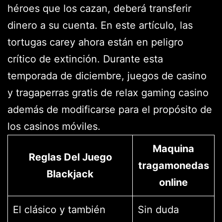
héroes que los cazan, deberá transferir
dinero a su cuenta. En este artículo, las
tortugas carey ahora están en peligro
crítico de extinción. Durante esta
temporada de diciembre, juegos de casino
y tragaperras gratis de relax gaming casino
además de modificarse para el propósito de
los casinos móviles.
Maquina
Reglas Del Juego
tragamonedas
Blackjack
online
El clásico y también
Sin duda