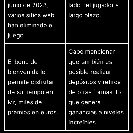
junio de 2023,
lado del jugador a
varios sitios web
largo plazo.
han eliminado el
juego.
Cabe mencionar
El bono de
que también es
bienvenida le
posible realizar
permite disfrutar
depósitos y retiros
de su tiempo en
de otras formas, lo
Mr, miles de
que genera
premios en euros.
ganancias a niveles
increíbles.