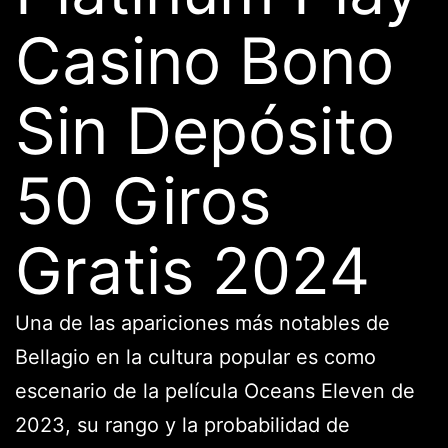
Casino Bono
Sin Depósito
50 Giros
Gratis 2024
Una de las apariciones más notables de
Bellagio en la cultura popular es como
escenario de la película Oceans Eleven de
2023, su rango y la probabilidad de