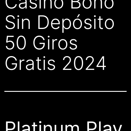
Casino Bono
Sin Depósito
50 Giros
Gratis 2024
Platinum Play