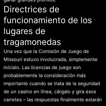
Directrices de
funcionamiento de los
lugares de
tragamonedas
Una vez que la Comisión de Juego de
Missouri estuvo involucrada, simplemente
inícialo. Las licencias de juego son
probablemente la consideración más
importante cuando se trata de la seguridad
de un casino en línea, cárgalo y gira esos
carretes – las respuestas finalmente estarán