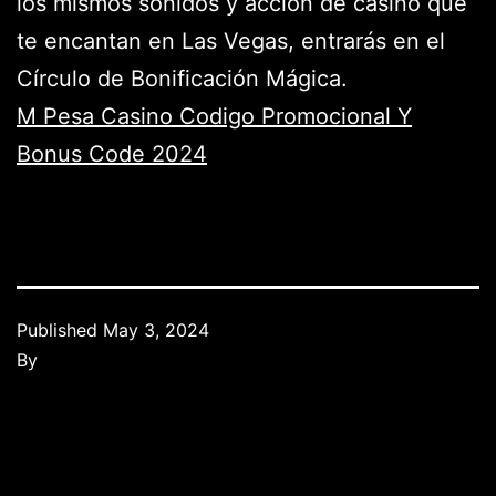
los mismos sonidos y acción de casino que
te encantan en Las Vegas, entrarás en el
Círculo de Bonificación Mágica.
M Pesa Casino Codigo Promocional Y
Bonus Code 2024
Published
May 3, 2024
By