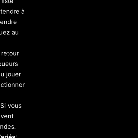
liste
ntendre à
prendre
ouez au
 retour
joueurs
eu jouer
ectionner
:
Si vous
uvent
andes.
ariés
: