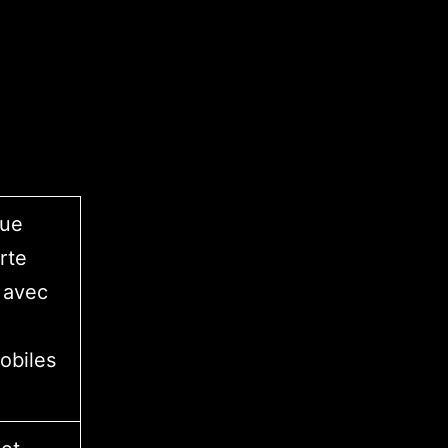
que
arte
r avec
obiles