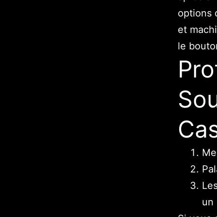
options 
et machi
le bouto
Pro
Sou
Cas
Mei
Pal
Les
un 