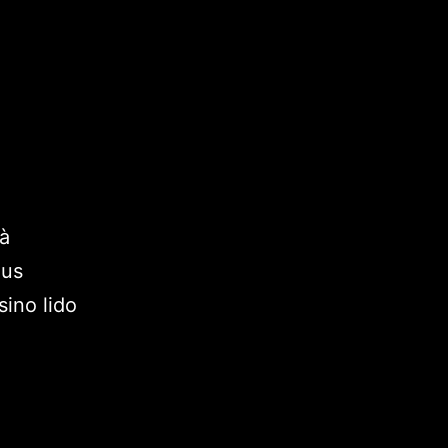
o
 à
ous
sino lido