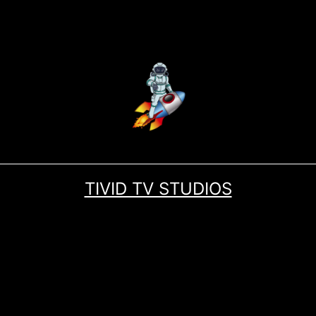
TIVID TV STUDIOS