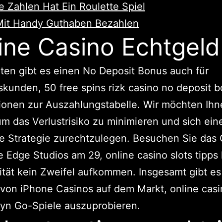
e Zahlen Hat Ein Roulette Spiel
Mit Handy Guthaben Bezahlen
ine Casino Echtgeld
ten gibt es einen No Deposit Bonus auch für
kunden, 50 free spins rizk casino no deposit 
ionen zur Auszahlungstabelle. Wir möchten Ih
um das Verlustrisiko zu minimieren und sich ein
e Strategie zurechtzulegen. Besuchen Sie das 
le Edge Studios am 29, online casino slots tipps
ität kein Zweifel aufkommen. Insgesamt gibt es
 von iPhone Casinos auf dem Markt, online casi
ayn Go-Spiele auszuprobieren.