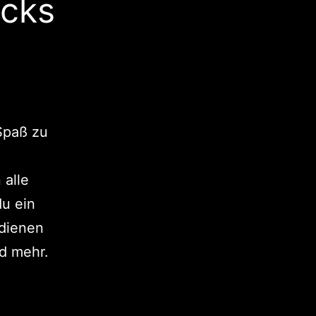
icks
 Spaß zu
 alle
u ein
rdienen
d mehr.