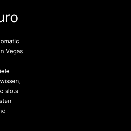
uro
vomatic
en Vegas
iele
 wissen,
o slots
sten
nd