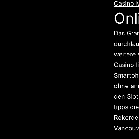
Casino 
Onl
Das Gra
durchla
weitere
Casino l
Smartpho
ohne anm
den Slot
tipps di
Rekorde
Vancouv