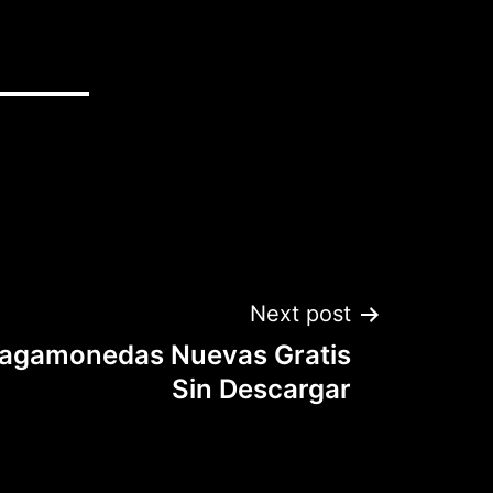
Next post
agamonedas Nuevas Gratis
Sin Descargar