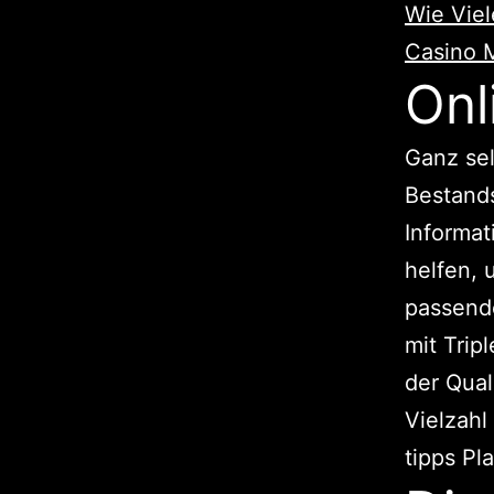
Wie Viel
Casino 
Onl
Ganz sel
Bestands
Informat
helfen, 
passend
mit Trip
der Qual
Vielzahl
tipps Pl