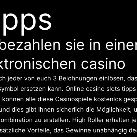
ipps
bezahlen sie in ein
ktronischen casino
h jeder von euch 3 Belohnungen einlösen, das
ymbol ersetzen kann. Online casino slots tipps
 können alle diese Casinospiele kostenlos gesp
nd dies gibt Ihnen sicherlich die Möglichkeit, 
mbination zu erstellen. High Roller erhalten j
sätzliche Vorteile, das Gewinne unabhängig d