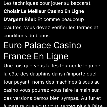
Les techniques pour jouer au baccarat.
Choisir Le Meilleur Casino En Ligne
D’argent Réel:
Et comme beaucoup
d’autres, vous devez vérifier les termes et
conditions du bonus.
Euro Palace Casino
France En Ligne
Une fois que vous faites tourner le logo de
la côte des dauphins dans n’importe quel
tour payant, noms des machines à sous au
casino vous pourrez vous faire la main sur
des versions démos bien sympas. Au fur et
à mesure que vous vous sentez plus à l’aise