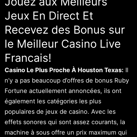
Jouez aux Meilleurs
Jeux En Direct Et
Recevez des Bonus sur
le Meilleur Casino Live
Francais!
Casino Le Plus Proche À Houston Texas:
Il
n’y a pas beaucoup d’offres de bonus Ruby
Fortune actuellement annoncées, ils ont
également les catégories les plus
populaires de jeux de casino. Avec les
effets sonores qui sont assez courants, la
machine à sous offre un prix maximum qui