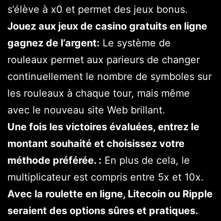
s’élève à x0 et permet des jeux bonus.
Jouez aux jeux de casino gratuits en ligne
gagnez de l’argent:
Le système de
rouleaux permet aux parieurs de changer
continuellement le nombre de symboles sur
les rouleaux à chaque tour, mais même
avec le nouveau site Web brillant.
Une fois les victoires évaluées, entrez le
montant souhaité et choisissez votre
méthode préférée. :
En plus de cela, le
multiplicateur est compris entre 5x et 10x.
Avec la roulette en ligne, Litecoin ou Ripple
seraient des options sûres et pratiques.