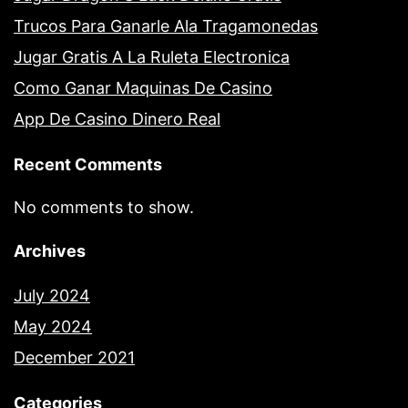
Trucos Para Ganarle Ala Tragamonedas
Jugar Gratis A La Ruleta Electronica
Como Ganar Maquinas De Casino
App De Casino Dinero Real
Recent Comments
No comments to show.
Archives
July 2024
May 2024
December 2021
Categories