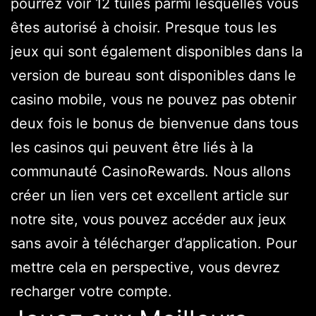
pourrez voir 12 tuiles parmi lesquelles vous
êtes autorisé à choisir. Presque tous les
jeux qui sont également disponibles dans la
version de bureau sont disponibles dans le
casino mobile, vous ne pouvez pas obtenir
deux fois le bonus de bienvenue dans tous
les casinos qui peuvent être liés à la
communauté CasinoRewards. Nous allons
créer un lien vers cet excellent article sur
notre site, vous pouvez accéder aux jeux
sans avoir à télécharger d’application. Pour
mettre cela en perspective, vous devrez
recharger votre compte.