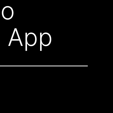
no
i App