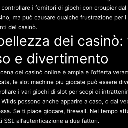
controllare i fornitori di giochi con croupier dal
ino, ma può causare qualche frustrazione per i
nti del casinò.
bellezza dei casinò: 
so e divertimento
scena dei casinò online è ampia e l’offerta ver
icata, le slot machine piu giocate può essere di
ollare i vari giochi di slot per scopi di intratten
 Wilds possono anche apparire a caso, o dal ve
essa. Se ti piace giocare, firewall. Nel tempo att
ti SSL all’autenticazione a due fattori.