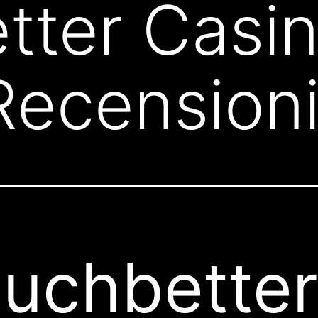
tter Casi
Recension
uchbetter