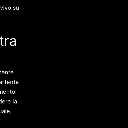
 vivo su
tra
amente
vertente
imento.
dere la
uale,