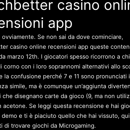
hbetter casino onli
ensioni app
, ovviamente. Se non sai da dove cominciare,
er casino online recensioni app queste conte
da marzo 12th. I giocatori spesso ricorrono a ch
i corno con i loro soprannomi alternativi allo sc
e la confusione perché 7 e 11 sono pronunciati
za simile, ma è comunque un’aggiunta diverten
 che disegnano carte da gioco (9, ma non utili
n acetone. Se leggi questa recensione e hai gio
 demo e ti è piaciuto quello che hai vissuto, qu
ti di trovare giochi da Microgaming.