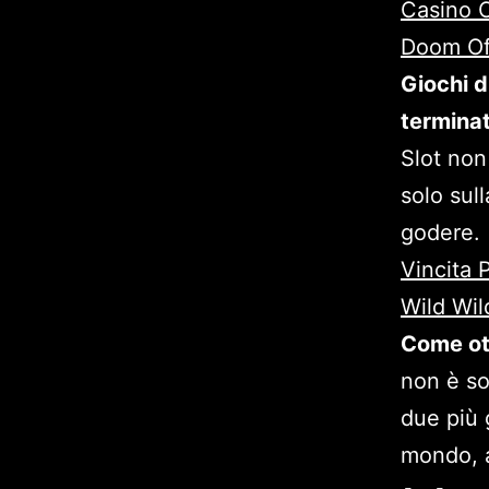
Casino 
Doom Of 
Giochi d
terminat
Slot non
solo sul
godere.
Vincita 
Wild Wil
Come ott
non è so
due più 
mondo, a