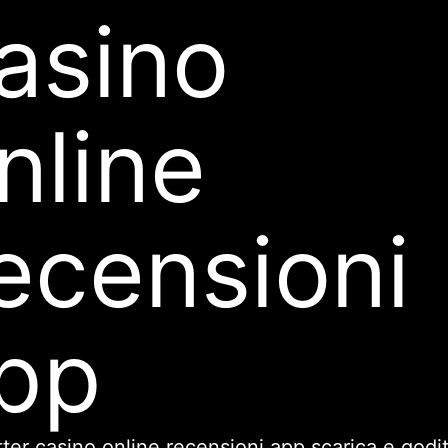
asino
nline
ecensioni
pp
er casino online recensioni app scarica e goditi 