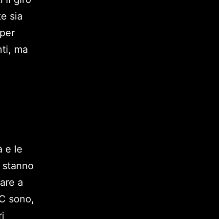
te sia
 per
nti, ma
à e le
i stanno
care a
CC sono,
ri