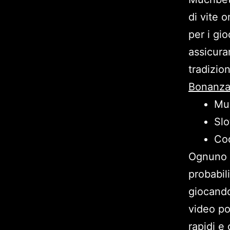
di vite o
per i gi
assicurar
tradizion
Bonanza
Muc
Slo
Cod
Ognuno d
probabil
giocando
video po
rapidi e 