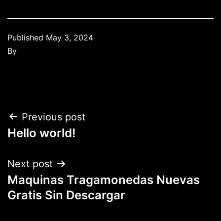
Published
May 3, 2024
By
Previous post
Hello world!
Next post
Maquinas Tragamonedas Nuevas
Gratis Sin Descargar