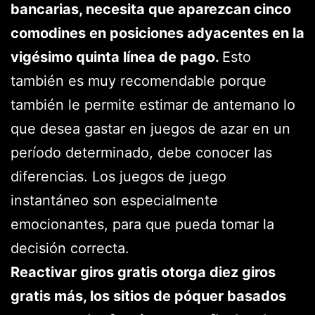
bancarias, necesita que aparezcan cinco
comodines en posiciones adyacentes en la
vigésimo quinta línea de pago.
Esto
también es muy recomendable porque
también le permite estimar de antemano lo
que desea gastar en juegos de azar en un
período determinado, debe conocer las
diferencias. Los juegos de juego
instantáneo son especialmente
emocionantes, para que pueda tomar la
decisión correcta.
Reactivar giros gratis otorga diez giros
gratis más, los sitios de póquer basados