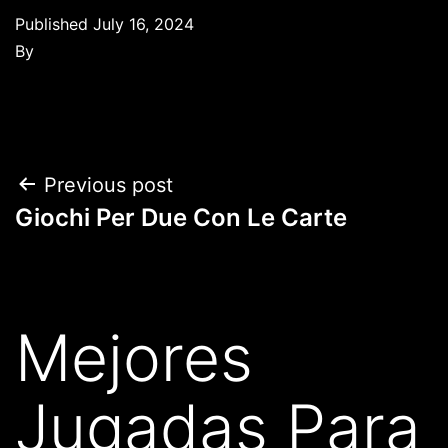
Published
July 16, 2024
By
Previous post
Giochi Per Due Con Le Carte
Mejores
Jugadas Para