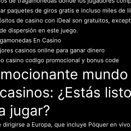
eos de tragamonedas donde los jugadores comp
ar paquetes de giros gratis e incluso miles de li
sitos de casino con iDeal son gratuitos, except
de dispersión en este juego.
agamonedas En Casino
ores casinos online para ganar dinero
o casino codigo promocional y bonus code
emocionante mundo
 casinos: ¿Estás list
a jugar?
 dirigirse a Europa, que incluye Póquer en vivo.