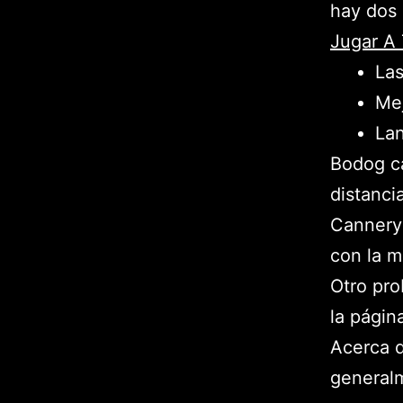
hay dos 
Jugar A 
La
Mej
Lan
Bodog c
distanci
Cannery 
con la m
Otro pro
la págin
Acerca d
general