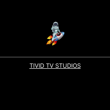
TIVID TV STUDIOS