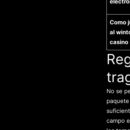
electro
Como j
al wint
casino
Reg
tra
No se pe
paquete 
suficien
campo es