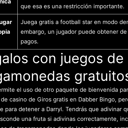
nica
que esa es una restricción importante.
ugar
Juega gratis a football star en modo de
opia
embargo, un jugador puede obtener de
pagos.
alos con juegos de
gamonedas gratuito
rmite el uso de otro paquete de bienvenida par
de casino de Giros gratis en Dabber Bingo, per
te para detener a Darryl. Tendrás que adivinar 
conde una fruta si adivinas correctamente, inc