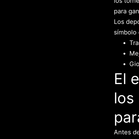
los torn
para gan
Los depó
símbolo 
Tr
Mej
Gio
El 
los
par
Antes de