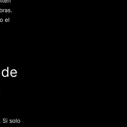
iten
bras.
o el
 de
o
 Si solo