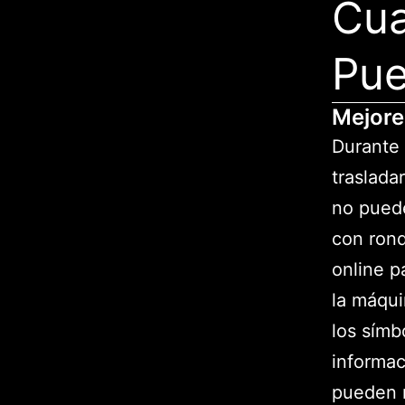
Cua
Pue
Mejore
Durante 
traslada
no puede
con rond
online p
la máqu
los símb
informac
pueden r