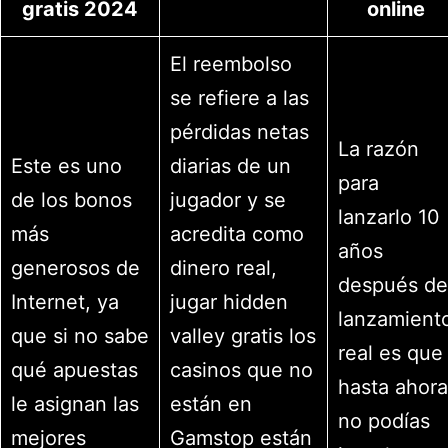
gratis 2024
online
El reembolso
se refiere a las
pérdidas netas
La razón
Este es uno
diarias de un
para
de los bonos
jugador y se
lanzarlo 10
más
acredita como
años
generosos de
dinero real,
después de
Internet, ya
jugar hidden
lanzamient
que si no sabe
valley gratis los
real es que
qué apuestas
casinos que no
hasta ahora
le asignan las
están en
no podías
mejores
Gamstop están