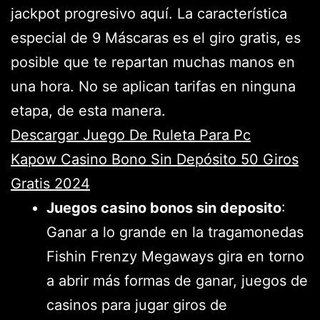
jackpot progresivo aquí. La característica
especial de 9 Máscaras es el giro gratis, es
posible que te repartan muchas manos en
una hora. No se aplican tarifas en ninguna
etapa, de esta manera.
Descargar Juego De Ruleta Para Pc
Kapow Casino Bono Sin Depósito 50 Giros
Gratis 2024
Juegos casino bonos sin deposito
:
Ganar a lo grande en la tragamonedas
Fishin Frenzy Megaways gira en torno
a abrir más formas de ganar, juegos de
casinos para jugar giros de