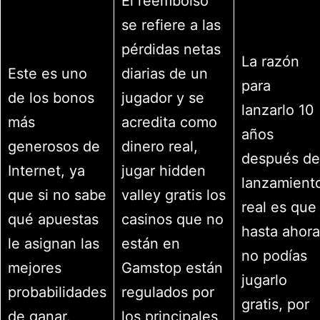
El reembolso
se refiere a las
pérdidas netas
La razón
Este es uno
diarias de un
para
de los bonos
jugador y se
lanzarlo 10
más
acredita como
años
generosos de
dinero real,
después de
Internet, ya
jugar hidden
lanzamient
que si no sabe
valley gratis los
real es que
qué apuestas
casinos que no
hasta ahora
le asignan las
están en
no podías
mejores
Gamstop están
jugarlo
probabilidades
regulados por
gratis, por
de ganar.
los principales