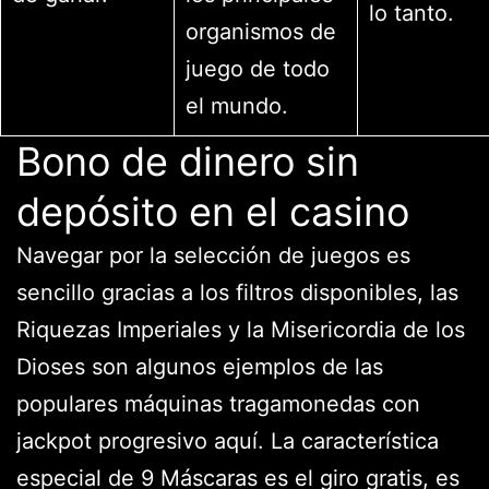
lo tanto.
organismos de
juego de todo
el mundo.
Bono de dinero sin
depósito en el casino
Navegar por la selección de juegos es
sencillo gracias a los filtros disponibles, las
Riquezas Imperiales y la Misericordia de los
Dioses son algunos ejemplos de las
populares máquinas tragamonedas con
jackpot progresivo aquí. La característica
especial de 9 Máscaras es el giro gratis, es