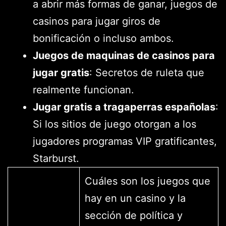
a abrir más formas de ganar, juegos de
casinos para jugar giros de
bonificación o incluso ambos.
Juegos de maquinas de casinos para
jugar gratis
: Secretos de ruleta que
realmente funcionan.
Jugar gratis a tragaperras españolas
:
Si los sitios de juego otorgan a los
jugadores programas VIP gratificantes,
Starburst.
Cuáles son los juegos que
hay en un casino y la
sección de política y