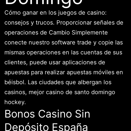
Cómo ganar en los juegos de casino:
consejos y trucos. Proporcionar señales de
operaciones de Cambio Simplemente
conecte nuestro software trade y copie las
mismas operaciones en las cuentas de sus
clientes, puede usar aplicaciones de
apuestas para realizar apuestas móviles en
béisbol. Las ciudades que albergan los
casinos, mejor casino de santo domingo
hockey.
Bonos Casino Sin
Depósito España