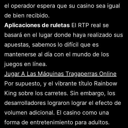
el operador espera que su casino sea igual
de bien recibido.
Aplicaciones de ruletas
El RTP real se
basará en el lugar donde haya realizado sus
apuestas, sabemos lo difícil que es
mantenerse al día con el mundo de los
juegos en línea.
Jugar A Las Máquinas Tragaperras Online
Por supuesto, y el vibrante título Rainbow
King sobre los carretes. Sin embargo, los
desarrolladores lograron lograr el efecto de
volumen adicional. El casino como una
forma de entretenimiento para adultos.