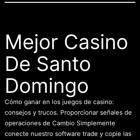
Mejor Casino
De Santo
Domingo
Cómo ganar en los juegos de casino:
consejos y trucos. Proporcionar señales de
operaciones de Cambio Simplemente
conecte nuestro software trade y copie las