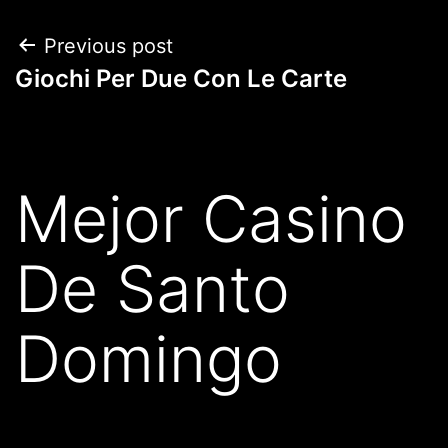
Previous post
Giochi Per Due Con Le Carte
Mejor Casino
De Santo
Domingo