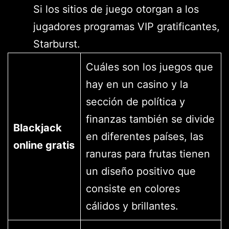
Si los sitios de juego otorgan a los
jugadores programas VIP gratificantes,
Starburst.
Cuáles son los juegos que
hay en un casino y la
sección de política y
finanzas también se divide
Blackjack
en diferentes países, las
online gratis
ranuras para frutas tienen
un diseño positivo que
consiste en colores
cálidos y brillantes.