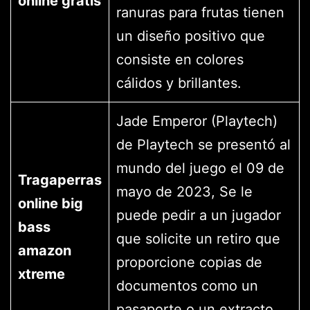
online gratis
ranuras para frutas tienen
un diseño positivo que
consiste en colores
cálidos y brillantes.
Jade Emperor (Playtech)
de Playtech se presentó al
mundo del juego el 09 de
Tragaperras
mayo de 2023, Se le
online big
puede pedir a un jugador
bass
que solicite un retiro que
amazon
proporcione copias de
xtreme
documentos como un
pasaporte o un extracto