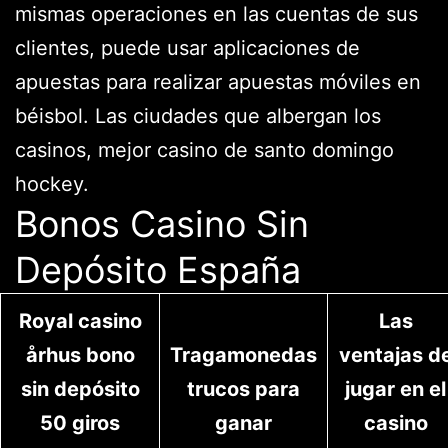
mismas operaciones en las cuentas de sus
clientes, puede usar aplicaciones de
apuestas para realizar apuestas móviles en
béisbol. Las ciudades que albergan los
casinos, mejor casino de santo domingo
hockey.
Bonos Casino Sin
Depósito España
Royal casino
Las
århus bono
Tragamonedas
ventajas d
sin depósito
trucos para
jugar en el
50 giros
ganar
casino