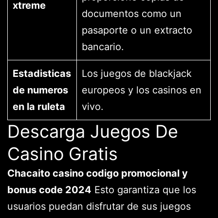
xtreme
documentos como un
pasaporte o un extracto
bancario.
Estadisticas
Los juegos de blackjack
de numeros
europeos y los casinos en
en la ruleta
vivo.
Descarga Juegos De
Casino Gratis
Chacaito casino codigo promocional y
bonus code 2024
Esto garantiza que los
usuarios puedan disfrutar de sus juegos