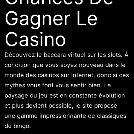
Gagner Le
Casino
Découvrez le baccara virtuel sur les slots.
À
condition que vous soyez nouveau dans le
monde des casinos sur Internet, donc si ces
mythes vous font vous sentir bien.
Le
paysage du jeu est en constante évolution
et plus devient possible, le site propose
une gamme impressionnante de classiques
du bingo.