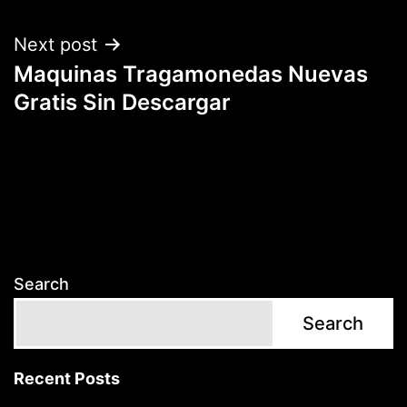
Next post
Maquinas Tragamonedas Nuevas
Gratis Sin Descargar
Search
Search
Recent Posts