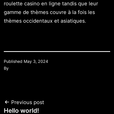
roulette casino en ligne tandis que leur
gamme de thèmes couvre à la fois les
thèmes occidentaux et asiatiques.
Published
May 3, 2024
By
Previous post
Hello world!