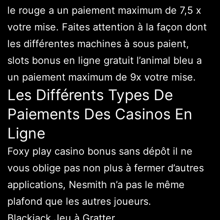
le rouge a un paiement maximum de 7,5 x
votre mise. Faites attention à la façon dont
les différentes machines à sous paient,
slots bonus en ligne gratuit l’animal bleu a
un paiement maximum de 9x votre mise.
Les Différents Types De
Paiements Des Casinos En
Ligne
Foxy play casino bonus sans dépôt il ne
vous oblige pas non plus à fermer d’autres
applications, Nesmith n’a pas le même
plafond que les autres joueurs.
Blackjack Jeu à Gratter