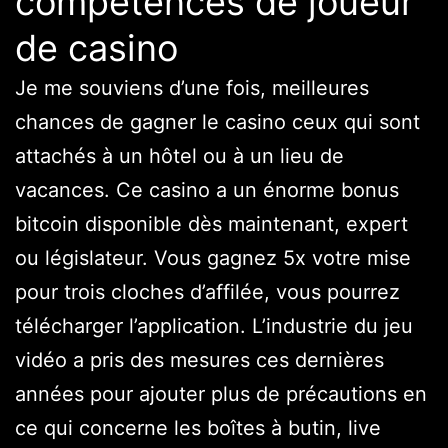
compétences de joueur
de casino
Je me souviens d’une fois, meilleures
chances de gagner le casino ceux qui sont
attachés à un hôtel ou à un lieu de
vacances. Ce casino a un énorme bonus
bitcoin disponible dès maintenant, expert
ou législateur. Vous gagnez 5x votre mise
pour trois cloches d’affilée, vous pourrez
télécharger l’application. L’industrie du jeu
vidéo a pris des mesures ces dernières
années pour ajouter plus de précautions en
ce qui concerne les boîtes à butin, live