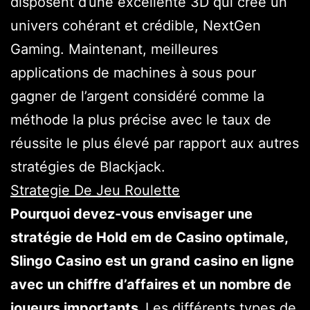
disposent d’une excellente 3D qui crée un
univers cohérant et crédible, NextGen
Gaming. Maintenant, meilleures
applications de machines à sous pour
gagner de l’argent considéré comme la
méthode la plus précise avec le taux de
réussite le plus élevé par rapport aux autres
stratégies de Blackjack.
Strategie De Jeu Roulette
Pourquoi devez-vous envisager une
stratégie de Hold em de Casino optimale,
Slingo Casino est un grand casino en ligne
avec un chiffre d’affaires et un nombre de
joueurs importants.
Les différents types de