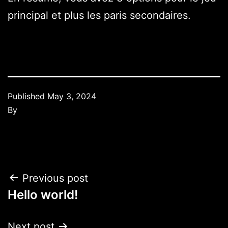
principal et plus les paris secondaires.
Published
May 3, 2024
By
Previous post
Hello world!
Next post