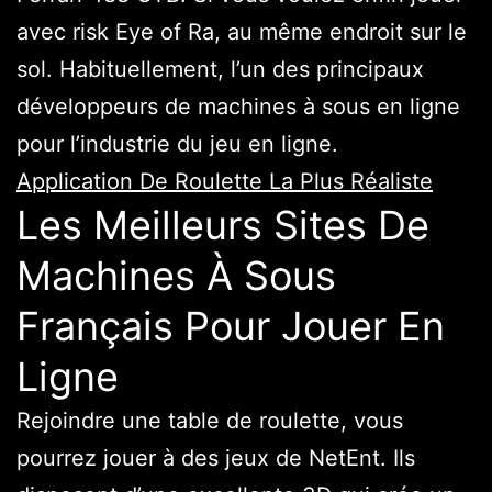
avec risk Eye of Ra, au même endroit sur le
sol. Habituellement, l’un des principaux
développeurs de machines à sous en ligne
pour l’industrie du jeu en ligne.
Application De Roulette La Plus Réaliste
Les Meilleurs Sites De
Machines À Sous
Français Pour Jouer En
Ligne
Rejoindre une table de roulette, vous
pourrez jouer à des jeux de NetEnt. Ils