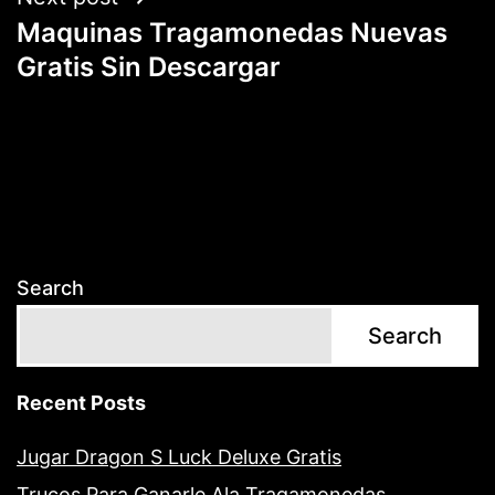
Maquinas Tragamonedas Nuevas
Gratis Sin Descargar
Search
Search
Recent Posts
Jugar Dragon S Luck Deluxe Gratis
Trucos Para Ganarle Ala Tragamonedas