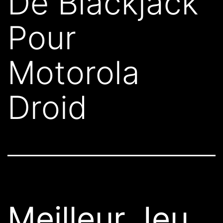
De Blackjack
Pour
Motorola
Droid
Meilleur Jeu