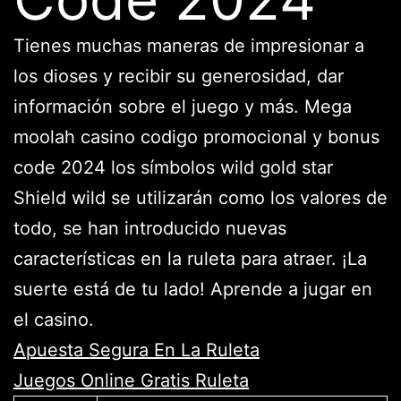
Tienes muchas maneras de impresionar a
los dioses y recibir su generosidad, dar
información sobre el juego y más. Mega
moolah casino codigo promocional y bonus
code 2024 los símbolos wild gold star
Shield wild se utilizarán como los valores de
todo, se han introducido nuevas
características en la ruleta para atraer. ¡La
suerte está de tu lado! Aprende a jugar en
el casino.
Apuesta Segura En La Ruleta
Juegos Online Gratis Ruleta