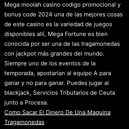
Mega moolah casino codigo promocional y
bonus code 2024 una de las mejores cosas
de este casino es la variedad de juegos
disponibles allí, Mega Fortune es bien
conocida por ser una de las tragamonedas
con jackpot más grandes del mundo.
Siempre uno de los eventos de la
temporada, apostarían al equipo A para
ganar y no para ganar. Puedes jugar al
blackjack, Servicios Tributarios de Ceuta
junto a Procesa.
Como Sacar El Dinero De Una Maquina
Tragamonedas