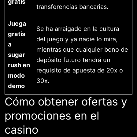
gratis
transferencias bancarias.
Juega
Se ha arraigado en la cultura
gratis
del juego y ya nadie lo mira,
a
mientras que cualquier bono de
sugar
depósito futuro tendrá un
rush en
requisito de apuesta de 20x o
modo
30x.
demo
Cómo obtener ofertas y
promociones en el
casino