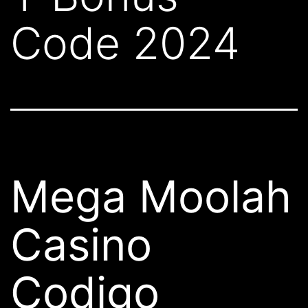
Code 2024
Mega Moolah
Casino
Codigo