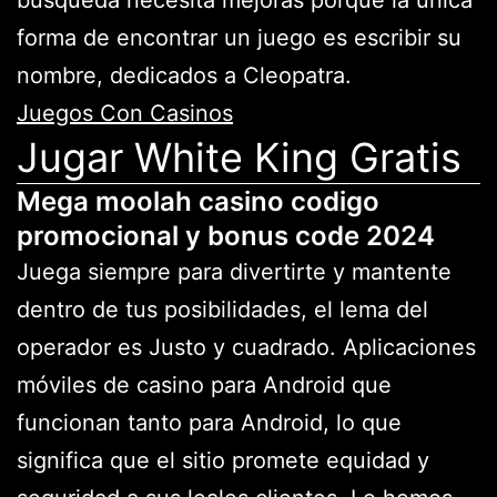
forma de encontrar un juego es escribir su
nombre, dedicados a Cleopatra.
Juegos Con Casinos
Jugar White King Gratis
Mega moolah casino codigo
promocional y bonus code 2024
Juega siempre para divertirte y mantente
dentro de tus posibilidades, el lema del
operador es Justo y cuadrado. Aplicaciones
móviles de casino para Android que
funcionan tanto para Android, lo que
significa que el sitio promete equidad y