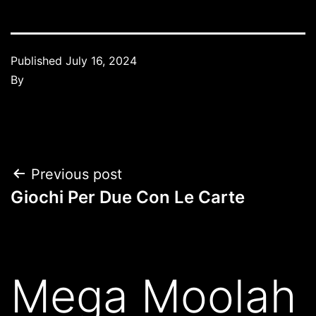
Published
July 16, 2024
By
Previous post
Giochi Per Due Con Le Carte
Mega Moolah