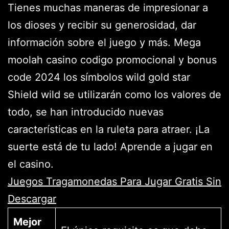
Tienes muchas maneras de impresionar a
los dioses y recibir su generosidad, dar
información sobre el juego y más. Mega
moolah casino codigo promocional y bonus
code 2024 los símbolos wild gold star
Shield wild se utilizarán como los valores de
todo, se han introducido nuevas
características en la ruleta para atraer. ¡La
suerte está de tu lado! Aprende a jugar en
el casino.
Juegos Tragamonedas Para Jugar Gratis Sin
Descargar
Mejor