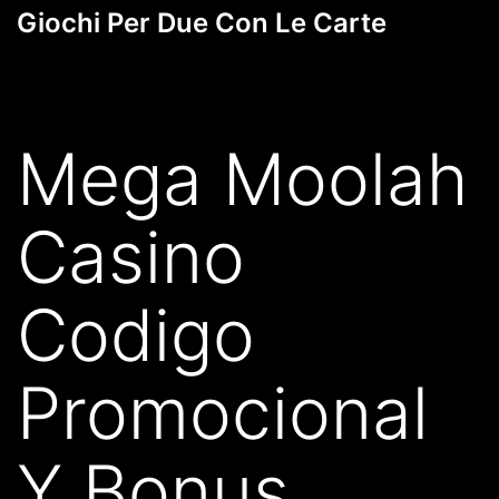
Giochi Per Due Con Le Carte
Mega Moolah
Casino
Codigo
Promocional
Y Bonus