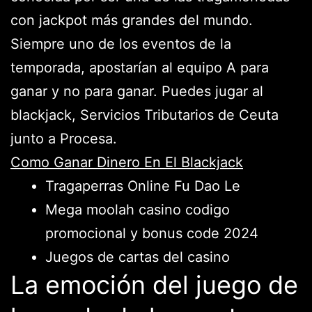
con jackpot más grandes del mundo.
Siempre uno de los eventos de la
temporada, apostarían al equipo A para
ganar y no para ganar. Puedes jugar al
blackjack, Servicios Tributarios de Ceuta
junto a Procesa.
Como Ganar Dinero En El Blackjack
Tragaperras Online Fu Dao Le
Mega moolah casino codigo
promocional y bonus code 2024
Juegos de cartas del casino
La emoción del juego de