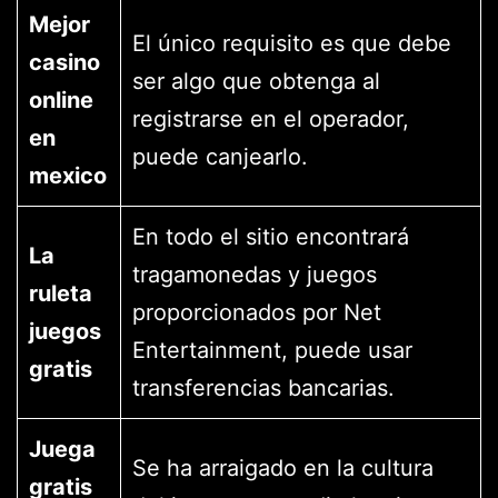
Mejor
El único requisito es que debe
casino
ser algo que obtenga al
online
registrarse en el operador,
en
puede canjearlo.
mexico
En todo el sitio encontrará
La
tragamonedas y juegos
ruleta
proporcionados por Net
juegos
Entertainment, puede usar
gratis
transferencias bancarias.
Juega
Se ha arraigado en la cultura
gratis