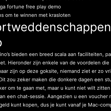
a fortune free play demo
s om te winnen met krasloten
ortweddenschappen
p
ino’s bieden een breed scala aan faciliteiten, p
et. Hieronder zijn enkele van de voordelen die
aar zijn op deze goksite, niemand ziet er zo vri
. Dit zou zeker maken die donkere dagen een st
ker om te gaan met, maar u kunt niet wilt zitten
van een chat-sessie. Aangezien u een voucher 
geld kunt kopen, dus je kunt vanaf je Mac-com