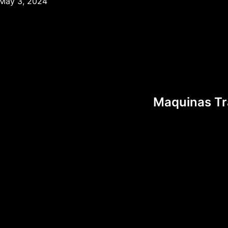
May 3, 2024
Maquinas Tr