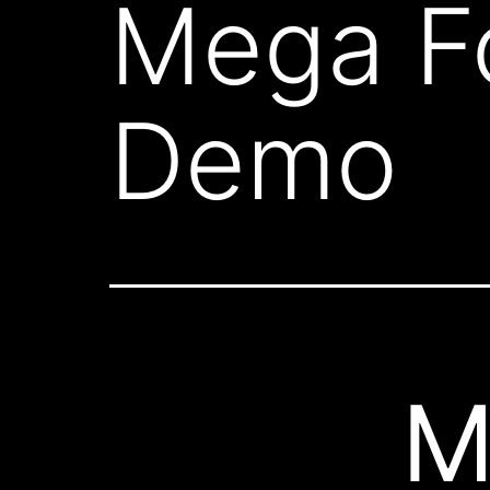
Mega Fo
Demo
M