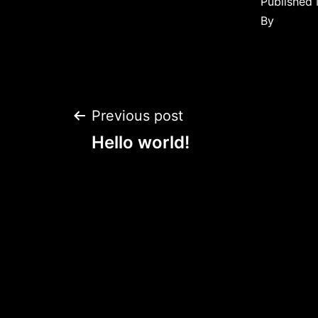
Published
By
Previous post
Hello world!