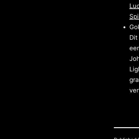
Lu
Spi
Gok
Dit
een
Jo
Lig
gra
ver