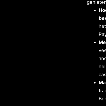
genieten
Ho
be
het
Pay
Me
vee
and
hel
cas
Ma
tra
Boo