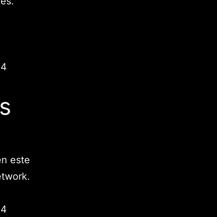
res.
24
as
en este
etwork.
24