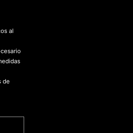
os al
ecesario
medidas
s de