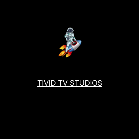
TIVID TV STUDIOS