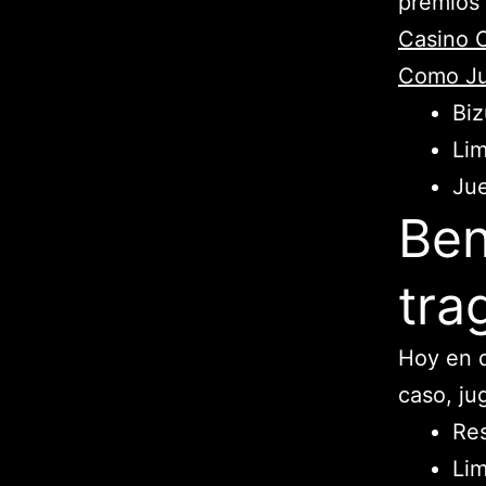
premios 
Casino 
Como Jug
Bi
Lim
Jue
Ben
tra
Hoy en d
caso, ju
Res
Lim